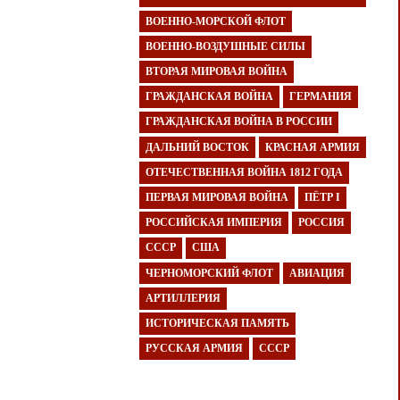
ВОЕННО-МОРСКОЙ ФЛОТ
ВОЕННО-ВОЗДУШНЫЕ СИЛЫ
ВТОРАЯ МИРОВАЯ ВОЙНА
ГРАЖДАНСКАЯ ВОЙНА
ГЕРМАНИЯ
ГРАЖДАНСКАЯ ВОЙНА В РОССИИ
ДАЛЬНИЙ ВОСТОК
КРАСНАЯ АРМИЯ
ОТЕЧЕСТВЕННАЯ ВОЙНА 1812 ГОДА
ПЕРВАЯ МИРОВАЯ ВОЙНА
ПЁТР I
РОССИЙСКАЯ ИМПЕРИЯ
РОССИЯ
СССР
США
ЧЕРНОМОРСКИЙ ФЛОТ
АВИАЦИЯ
АРТИЛЛЕРИЯ
ИСТОРИЧЕСКАЯ ПАМЯТЬ
РУССКАЯ АРМИЯ
СССР