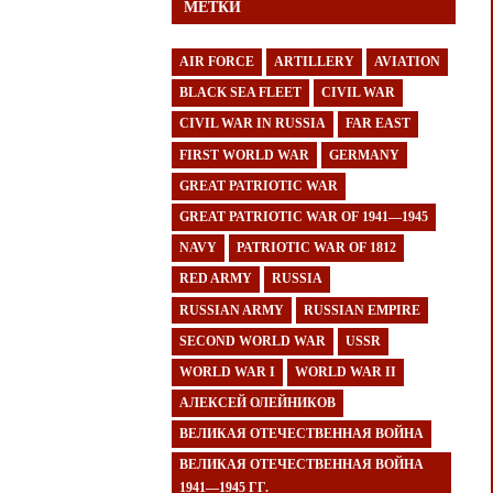
МЕТКИ
AIR FORCE
ARTILLERY
AVIATION
BLACK SEA FLEET
CIVIL WAR
CIVIL WAR IN RUSSIA
FAR EAST
FIRST WORLD WAR
GERMANY
GREAT PATRIOTIC WAR
GREAT PATRIOTIC WAR OF 1941—1945
NAVY
PATRIOTIC WAR OF 1812
RED ARMY
RUSSIA
RUSSIAN ARMY
RUSSIAN EMPIRE
SECOND WORLD WAR
USSR
WORLD WAR I
WORLD WAR II
АЛЕКСЕЙ ОЛЕЙНИКОВ
ВЕЛИКАЯ ОТЕЧЕСТВЕННАЯ ВОЙНА
ВЕЛИКАЯ ОТЕЧЕСТВЕННАЯ ВОЙНА
1941—1945 ГГ.