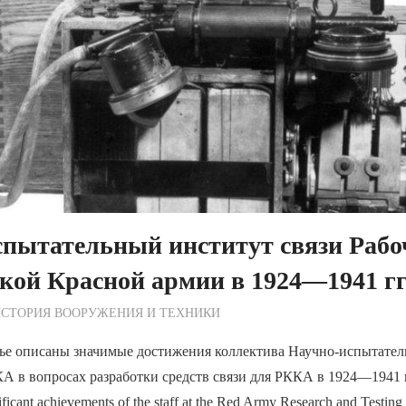
пытательный институт связи Рабо
кой Красной армии в 1924—1941 гг
ежурный по Редакции
СТОРИЯ ВООРУЖЕНИЯ И ТЕХНИКИ
тье описаны значимые достижения коллектива Научно-испытател
 в вопросах разработки средств связи для РККА в 1924—1941 г
ificant achievements of the staff at the Red Army Research and Testing I