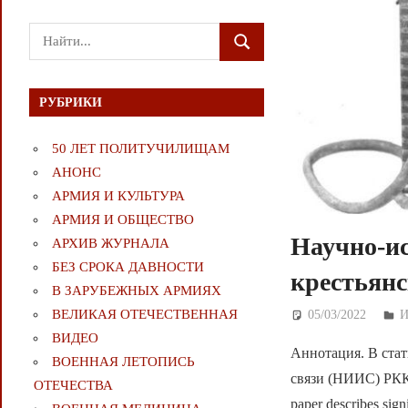
Поиск
ПОИСК
для:
РУБРИКИ
50 ЛЕТ ПОЛИТУЧИЛИЩАМ
АНОНС
АРМИЯ И КУЛЬТУРА
АРМИЯ И ОБЩЕСТВО
Научно-ис
АРХИВ ЖУРНАЛА
БЕЗ СРОКА ДАВНОСТИ
крестьянс
В ЗАРУБЕЖНЫХ АРМИЯХ
ВЕЛИКАЯ ОТЕЧЕСТВЕННАЯ
05/03/2022
Д
И
ВИДЕО
Аннотация. В ста
ВОЕННАЯ ЛЕТОПИСЬ
связи (НИИС) РККА
ОТЕЧЕСТВА
paper describes sign