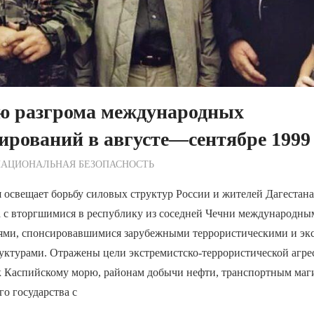
ию разгрома международных
рований в августе—сентябре 1999 
ежурный по Редакции
НАЦИОНАЛЬНАЯ БЕЗОПАСНОСТЬ
 освещает борьбу силовых структур России и жителей Дагестан
да с вторгшимися в республику из соседней Чечни международн
ми, спонсировавшимися зарубежными террористическими и эк
уктурами. Отражены цели экстремистско-террористической агре
 к Каспийскому морю, районам добычи нефти, транспортным маг
го государства с