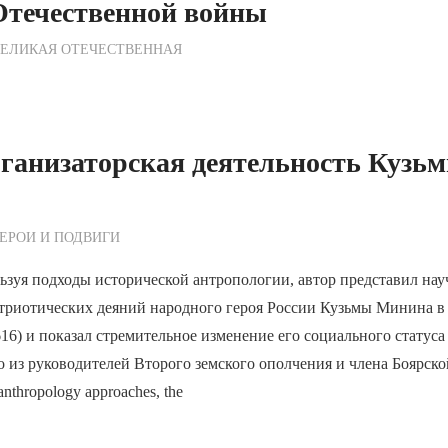
Отечественной войны
ежурный по Редакции
ВЕЛИКАЯ ОТЕЧЕСТВЕННАЯ
ганизаторская деятельность Кузь
ежурный по Редакции
ЕРОИ И ПОДВИГИ
ьзуя подходы исторической антропологии, автор представил на
триотических деяний народного героя России Кузьмы Минина в
6) и показал стремительное изменение его социального статуса
о из руководителей Второго земского ополчения и члена Боярск
 anthropology approaches, the