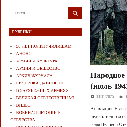
Поиск
ПОИСК
для:
РУБРИКИ
50 ЛЕТ ПОЛИТУЧИЛИЩАМ
АНОНС
АРМИЯ И КУЛЬТУРА
АРМИЯ И ОБЩЕСТВО
Народное 
АРХИВ ЖУРНАЛА
БЕЗ СРОКА ДАВНОСТИ
(июль 194
В ЗАРУБЕЖНЫХ АРМИЯХ
08/01/2025
Д
ВЕЛИКАЯ ОТЕЧЕСТВЕННАЯ
ВИДЕО
Аннотация. В стат
ВОЕННАЯ ЛЕТОПИСЬ
недостаточно осв
ОТЕЧЕСТВА
годы Великой Оте