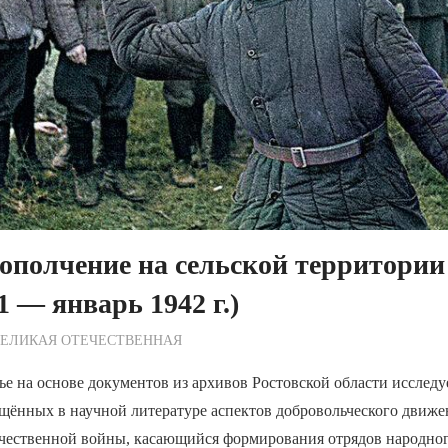
ополчение на сельской территории
1 — январь 1942 г.)
ежурный по Редакции
ВЕЛИКАЯ ОТЕЧЕСТВЕННАЯ
ье на основе документов из архивов Ростовской области исследу
ещённых в научной литературе аспектов добровольческого движ
чественной войны, касающийся формирования отрядов народног