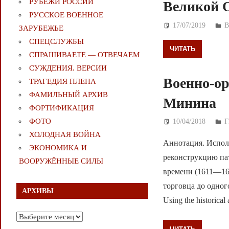
РУБЕЖИ РОССИИ
Великой 
РУССКОЕ ВОЕННОЕ
17/07/2019
Д
ЗАРУБЕЖЬЕ
СПЕЦСЛУЖБЫ
ЧИТАТЬ
СПРАШИВАЕТЕ — ОТВЕЧАЕМ
СУЖДЕНИЯ. ВЕРСИИ
Военно-ор
ТРАГЕДИЯ ПЛЕНА
ФАМИЛЬНЫЙ АРХИВ
Минина
ФОРТИФИКАЦИЯ
ФОТО
10/04/2018
Д
Г
ХОЛОДНАЯ ВОЙНА
Аннотация. Испол
ЭКОНОМИКА И
реконструкцию па
ВООРУЖЁННЫЕ СИЛЫ
времени (1611—161
торговца до одног
АРХИВЫ
Using the historical
Архивы
ЧИТАТЬ