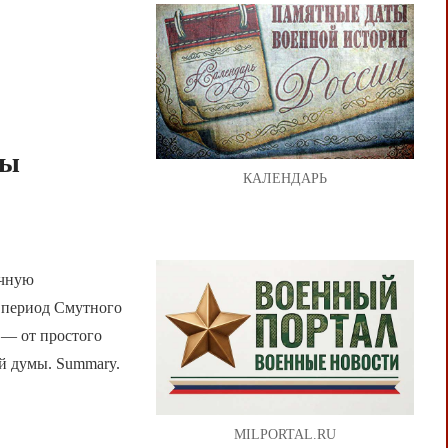
мы
КАЛЕНДАРЬ
учную
 период Смутного
 — от простого
ой думы. Summary.
MILPORTAL.RU