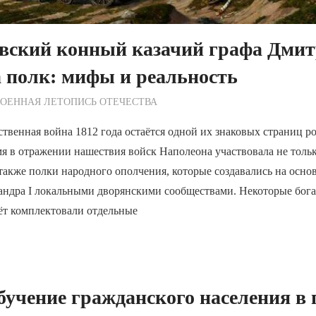
вский конный казачий графа Дмит
 полк: мифы и реальность
ежурный по Редакции
ОЕННАЯ ЛЕТОПИСЬ ОТЕЧЕСТВА
твенная война 1812 года остаётся одной их знаковых страниц р
мя в отражении нашествия войск Наполеона участвовала не тольк
 также полки народного ополчения, которые создавались на осн
андра I локальными дворянскими сообществами. Некоторые бог
ёт комплектовали отдельные
бучение гражданского населения в 