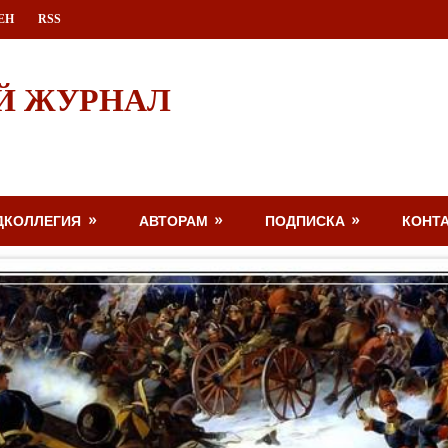
ЕН
RSS
Й ЖУРНАЛ
ДКОЛЛЕГИЯ
АВТОРАМ
ПОДПИСКА
КОНТ