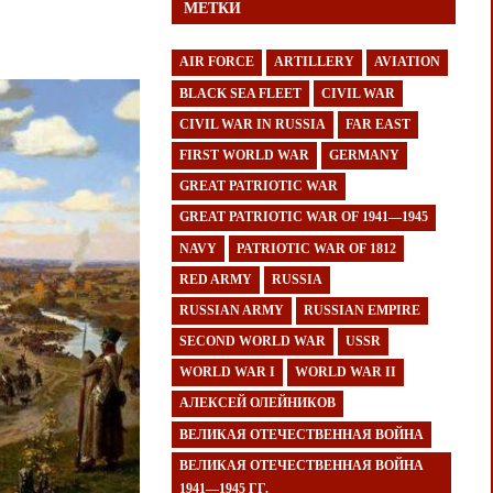
МЕТКИ
AIR FORCE
ARTILLERY
AVIATION
BLACK SEA FLEET
CIVIL WAR
CIVIL WAR IN RUSSIA
FAR EAST
FIRST WORLD WAR
GERMANY
GREAT PATRIOTIC WAR
GREAT PATRIOTIC WAR OF 1941—1945
NAVY
PATRIOTIC WAR OF 1812
RED ARMY
RUSSIA
RUSSIAN ARMY
RUSSIAN EMPIRE
SECOND WORLD WAR
USSR
WORLD WAR I
WORLD WAR II
АЛЕКСЕЙ ОЛЕЙНИКОВ
ВЕЛИКАЯ ОТЕЧЕСТВЕННАЯ ВОЙНА
ВЕЛИКАЯ ОТЕЧЕСТВЕННАЯ ВОЙНА
1941—1945 ГГ.