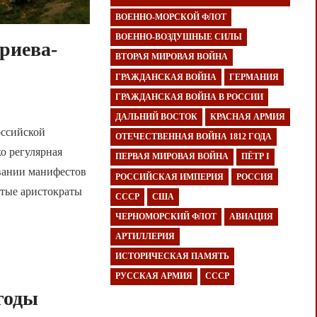
ВОЕННО-МОРСКОЙ ФЛОТ
ВОЕННО-ВОЗДУШНЫЕ СИЛЫ
риева-
ВТОРАЯ МИРОВАЯ ВОЙНА
ГРАЖДАНСКАЯ ВОЙНА
ГЕРМАНИЯ
ГРАЖДАНСКАЯ ВОЙНА В РОССИИ
ДАЛЬНИЙ ВОСТОК
КРАСНАЯ АРМИЯ
оссийской
ОТЕЧЕСТВЕННАЯ ВОЙНА 1812 ГОДА
о регулярная
ПЕРВАЯ МИРОВАЯ ВОЙНА
ПЁТР I
овании манифестов
РОССИЙСКАЯ ИМПЕРИЯ
РОССИЯ
атые аристократы
СССР
США
ЧЕРНОМОРСКИЙ ФЛОТ
АВИАЦИЯ
АРТИЛЛЕРИЯ
ИСТОРИЧЕСКАЯ ПАМЯТЬ
РУССКАЯ АРМИЯ
СССР
годы