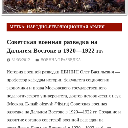
МЕТКА:
НАРОДНО-РЕВОЛЮЦИОННАЯ АРМИЯ
Советская военная разведка на
Дальнем Востоке в 1920—1922 гг.
31/03/2012
Дежурный по Редакции
ВОЕННАЯ РАЗВЕДКА
История военной разведки ШИНИН Олег Васильевич —
профессор кафедры истории факультета социологии,
экономики и права Московского государственного
педагогического университета, доктор исторических наук
(Москва. E-mail: olegvsh@list.ru) Советская военная
разведка на Дальнем Востоке в 1920—1922 гг. Создание и
развитие органов советской военной разведки на
российском Дальнем Востоке1 в 1920—1922 гг. было