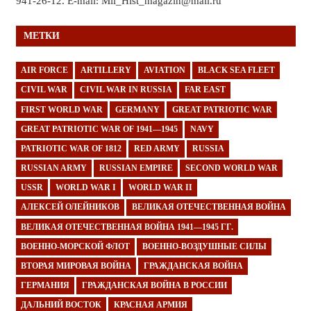
941-26-12. E-mail: Mil_Hist_magazin@mail.ru
МЕТКИ
AIR FORCE
ARTILLERY
AVIATION
BLACK SEA FLEET
CIVIL WAR
CIVIL WAR IN RUSSIA
FAR EAST
FIRST WORLD WAR
GERMANY
GREAT PATRIOTIC WAR
GREAT PATRIOTIC WAR OF 1941—1945
NAVY
PATRIOTIC WAR OF 1812
RED ARMY
RUSSIA
RUSSIAN ARMY
RUSSIAN EMPIRE
SECOND WORLD WAR
USSR
WORLD WAR I
WORLD WAR II
АЛЕКСЕЙ ОЛЕЙНИКОВ
ВЕЛИКАЯ ОТЕЧЕСТВЕННАЯ ВОЙНА
ВЕЛИКАЯ ОТЕЧЕСТВЕННАЯ ВОЙНА 1941—1945 ГГ.
ВОЕННО-МОРСКОЙ ФЛОТ
ВОЕННО-ВОЗДУШНЫЕ СИЛЫ
ВТОРАЯ МИРОВАЯ ВОЙНА
ГРАЖДАНСКАЯ ВОЙНА
ГЕРМАНИЯ
ГРАЖДАНСКАЯ ВОЙНА В РОССИИ
ДАЛЬНИЙ ВОСТОК
КРАСНАЯ АРМИЯ