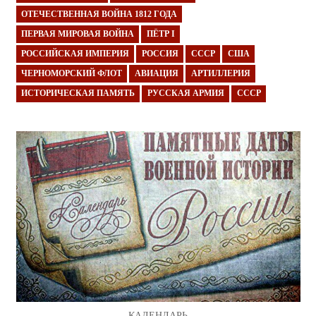
ОТЕЧЕСТВЕННАЯ ВОЙНА 1812 ГОДА
ПЕРВАЯ МИРОВАЯ ВОЙНА
ПЁТР I
РОССИЙСКАЯ ИМПЕРИЯ
РОССИЯ
СССР
США
ЧЕРНОМОРСКИЙ ФЛОТ
АВИАЦИЯ
АРТИЛЛЕРИЯ
ИСТОРИЧЕСКАЯ ПАМЯТЬ
РУССКАЯ АРМИЯ
СССР
КАЛЕНДАРЬ