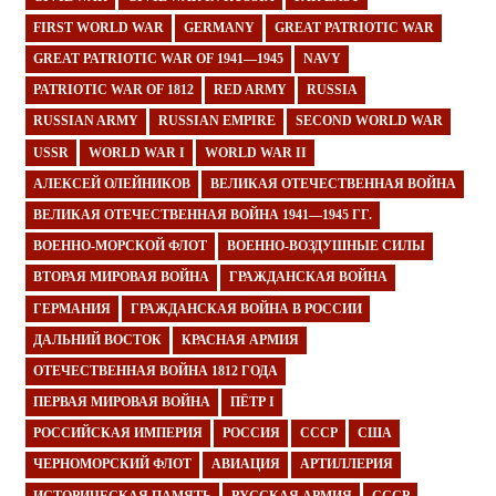
FIRST WORLD WAR
GERMANY
GREAT PATRIOTIC WAR
GREAT PATRIOTIC WAR OF 1941—1945
NAVY
PATRIOTIC WAR OF 1812
RED ARMY
RUSSIA
RUSSIAN ARMY
RUSSIAN EMPIRE
SECOND WORLD WAR
USSR
WORLD WAR I
WORLD WAR II
АЛЕКСЕЙ ОЛЕЙНИКОВ
ВЕЛИКАЯ ОТЕЧЕСТВЕННАЯ ВОЙНА
ВЕЛИКАЯ ОТЕЧЕСТВЕННАЯ ВОЙНА 1941—1945 ГГ.
ВОЕННО-МОРСКОЙ ФЛОТ
ВОЕННО-ВОЗДУШНЫЕ СИЛЫ
ВТОРАЯ МИРОВАЯ ВОЙНА
ГРАЖДАНСКАЯ ВОЙНА
ГЕРМАНИЯ
ГРАЖДАНСКАЯ ВОЙНА В РОССИИ
ДАЛЬНИЙ ВОСТОК
КРАСНАЯ АРМИЯ
ОТЕЧЕСТВЕННАЯ ВОЙНА 1812 ГОДА
ПЕРВАЯ МИРОВАЯ ВОЙНА
ПЁТР I
РОССИЙСКАЯ ИМПЕРИЯ
РОССИЯ
СССР
США
ЧЕРНОМОРСКИЙ ФЛОТ
АВИАЦИЯ
АРТИЛЛЕРИЯ
ИСТОРИЧЕСКАЯ ПАМЯТЬ
РУССКАЯ АРМИЯ
СССР