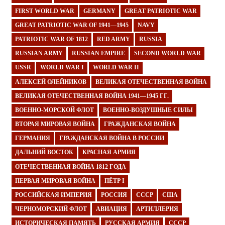
FIRST WORLD WAR
GERMANY
GREAT PATRIOTIC WAR
GREAT PATRIOTIC WAR OF 1941—1945
NAVY
PATRIOTIC WAR OF 1812
RED ARMY
RUSSIA
RUSSIAN ARMY
RUSSIAN EMPIRE
SECOND WORLD WAR
USSR
WORLD WAR I
WORLD WAR II
АЛЕКСЕЙ ОЛЕЙНИКОВ
ВЕЛИКАЯ ОТЕЧЕСТВЕННАЯ ВОЙНА
ВЕЛИКАЯ ОТЕЧЕСТВЕННАЯ ВОЙНА 1941—1945 ГГ.
ВОЕННО-МОРСКОЙ ФЛОТ
ВОЕННО-ВОЗДУШНЫЕ СИЛЫ
ВТОРАЯ МИРОВАЯ ВОЙНА
ГРАЖДАНСКАЯ ВОЙНА
ГЕРМАНИЯ
ГРАЖДАНСКАЯ ВОЙНА В РОССИИ
ДАЛЬНИЙ ВОСТОК
КРАСНАЯ АРМИЯ
ОТЕЧЕСТВЕННАЯ ВОЙНА 1812 ГОДА
ПЕРВАЯ МИРОВАЯ ВОЙНА
ПЁТР I
РОССИЙСКАЯ ИМПЕРИЯ
РОССИЯ
СССР
США
ЧЕРНОМОРСКИЙ ФЛОТ
АВИАЦИЯ
АРТИЛЛЕРИЯ
ИСТОРИЧЕСКАЯ ПАМЯТЬ
РУССКАЯ АРМИЯ
СССР