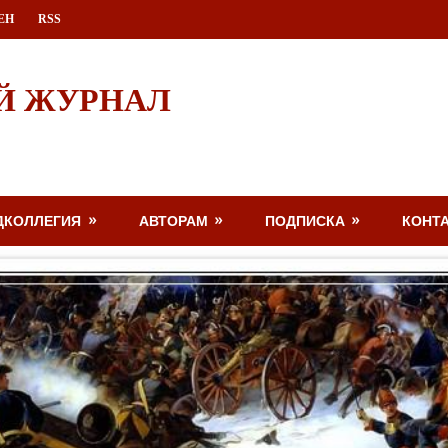
ЕН
RSS
Й ЖУРНАЛ
ДКОЛЛЕГИЯ
АВТОРАМ
ПОДПИСКА
КОНТ