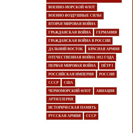
ВОЕННО-МОРСКОЙ ФЛОТ
ВОЕННО-ВОЗДУШНЫЕ СИЛЫ
ВТОРАЯ МИРОВАЯ ВОЙНА
ГРАЖДАНСКАЯ ВОЙНА
ГЕРМАНИЯ
ГРАЖДАНСКАЯ ВОЙНА В РОССИИ
ДАЛЬНИЙ ВОСТОК
КРАСНАЯ АРМИЯ
ОТЕЧЕСТВЕННАЯ ВОЙНА 1812 ГОДА
ПЕРВАЯ МИРОВАЯ ВОЙНА
ПЁТР I
РОССИЙСКАЯ ИМПЕРИЯ
РОССИЯ
СССР
США
ЧЕРНОМОРСКИЙ ФЛОТ
АВИАЦИЯ
АРТИЛЛЕРИЯ
ИСТОРИЧЕСКАЯ ПАМЯТЬ
РУССКАЯ АРМИЯ
СССР