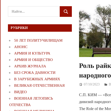
Поиск
ПОИСК
для:
РУБРИКИ
50 ЛЕТ ПОЛИТУЧИЛИЩАМ
АНОНС
АРМИЯ И КУЛЬТУРА
АРМИЯ И ОБЩЕСТВО
Роль райк
АРХИВ ЖУРНАЛА
БЕЗ СРОКА ДАВНОСТИ
народного
В ЗАРУБЕЖНЫХ АРМИЯХ
07/10/2023
Д
ВЕЛИКАЯ ОТЕЧЕСТВЕННАЯ
ВИДЕО
С.П. КИМ — «Все 
ВОЕННАЯ ЛЕТОПИСЬ
дивизий народного 
ОТЕЧЕСТВА
The Role of the Mos