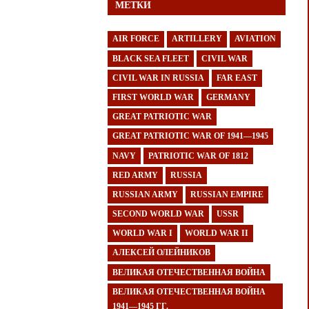
МЕТКИ
AIR FORCE
ARTILLERY
AVIATION
BLACK SEA FLEET
CIVIL WAR
CIVIL WAR IN RUSSIA
FAR EAST
FIRST WORLD WAR
GERMANY
GREAT PATRIOTIC WAR
GREAT PATRIOTIC WAR OF 1941—1945
NAVY
PATRIOTIC WAR OF 1812
RED ARMY
RUSSIA
RUSSIAN ARMY
RUSSIAN EMPIRE
SECOND WORLD WAR
USSR
WORLD WAR I
WORLD WAR II
АЛЕКСЕЙ ОЛЕЙНИКОВ
ВЕЛИКАЯ ОТЕЧЕСТВЕННАЯ ВОЙНА
ВЕЛИКАЯ ОТЕЧЕСТВЕННАЯ ВОЙНА
1941—1945 ГГ.