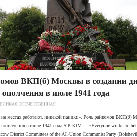
омов ВКП(б) Москвы в создании д
 ополчения в июле 1941 года
ежурный по Редакции
ВЕЛИКАЯ ОТЕЧЕСТВЕННАЯ
на местах работают, никакой паники». Роль райкомов ВКП(б) М
ополчения в июле 1941 года S.P. KIM — «Everyone works in their 
cow District Committees of the All-Union Communist Party (Bolsheviks