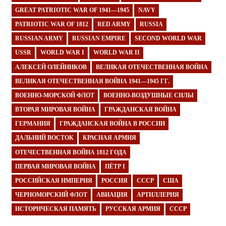
GREAT PATRIOTIC WAR OF 1941—1945
NAVY
PATRIOTIC WAR OF 1812
RED ARMY
RUSSIA
RUSSIAN ARMY
RUSSIAN EMPIRE
SECOND WORLD WAR
USSR
WORLD WAR I
WORLD WAR II
АЛЕКСЕЙ ОЛЕЙНИКОВ
ВЕЛИКАЯ ОТЕЧЕСТВЕННАЯ ВОЙНА
ВЕЛИКАЯ ОТЕЧЕСТВЕННАЯ ВОЙНА 1941—1945 ГГ.
ВОЕННО-МОРСКОЙ ФЛОТ
ВОЕННО-ВОЗДУШНЫЕ СИЛЫ
ВТОРАЯ МИРОВАЯ ВОЙНА
ГРАЖДАНСКАЯ ВОЙНА
ГЕРМАНИЯ
ГРАЖДАНСКАЯ ВОЙНА В РОССИИ
ДАЛЬНИЙ ВОСТОК
КРАСНАЯ АРМИЯ
ОТЕЧЕСТВЕННАЯ ВОЙНА 1812 ГОДА
ПЕРВАЯ МИРОВАЯ ВОЙНА
ПЁТР I
РОССИЙСКАЯ ИМПЕРИЯ
РОССИЯ
СССР
США
ЧЕРНОМОРСКИЙ ФЛОТ
АВИАЦИЯ
АРТИЛЛЕРИЯ
ИСТОРИЧЕСКАЯ ПАМЯТЬ
РУССКАЯ АРМИЯ
СССР