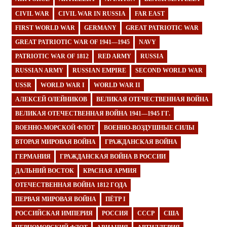
CIVIL WAR
CIVIL WAR IN RUSSIA
FAR EAST
FIRST WORLD WAR
GERMANY
GREAT PATRIOTIC WAR
GREAT PATRIOTIC WAR OF 1941—1945
NAVY
PATRIOTIC WAR OF 1812
RED ARMY
RUSSIA
RUSSIAN ARMY
RUSSIAN EMPIRE
SECOND WORLD WAR
USSR
WORLD WAR I
WORLD WAR II
АЛЕКСЕЙ ОЛЕЙНИКОВ
ВЕЛИКАЯ ОТЕЧЕСТВЕННАЯ ВОЙНА
ВЕЛИКАЯ ОТЕЧЕСТВЕННАЯ ВОЙНА 1941—1945 ГГ.
ВОЕННО-МОРСКОЙ ФЛОТ
ВОЕННО-ВОЗДУШНЫЕ СИЛЫ
ВТОРАЯ МИРОВАЯ ВОЙНА
ГРАЖДАНСКАЯ ВОЙНА
ГЕРМАНИЯ
ГРАЖДАНСКАЯ ВОЙНА В РОССИИ
ДАЛЬНИЙ ВОСТОК
КРАСНАЯ АРМИЯ
ОТЕЧЕСТВЕННАЯ ВОЙНА 1812 ГОДА
ПЕРВАЯ МИРОВАЯ ВОЙНА
ПЁТР I
РОССИЙСКАЯ ИМПЕРИЯ
РОССИЯ
СССР
США