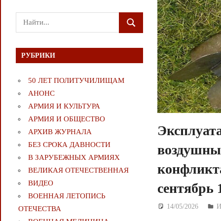
Поиск
ПОИСК
для:
РУБРИКИ
50 ЛЕТ ПОЛИТУЧИЛИЩАМ
АНОНС
АРМИЯ И КУЛЬТУРА
АРМИЯ И ОБЩЕСТВО
Эксплуата
АРХИВ ЖУРНАЛА
БЕЗ СРОКА ДАВНОСТИ
воздушных
В ЗАРУБЕЖНЫХ АРМИЯХ
конфликта
ВЕЛИКАЯ ОТЕЧЕСТВЕННАЯ
ВИДЕО
сентябрь 1
ВОЕННАЯ ЛЕТОПИСЬ
14/05/2026
Д
И
ОТЕЧЕСТВА