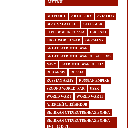
МЕТКИ
AIR FORCE
ARTILLERY
AVIATION
BLACK SEA FLEET
CIVIL WAR
CIVIL WAR IN RUSSIA
FAR EAST
FIRST WORLD WAR
GERMANY
GREAT PATRIOTIC WAR
GREAT PATRIOTIC WAR OF 1941—1945
NAVY
PATRIOTIC WAR OF 1812
RED ARMY
RUSSIA
RUSSIAN ARMY
RUSSIAN EMPIRE
SECOND WORLD WAR
USSR
WORLD WAR I
WORLD WAR II
АЛЕКСЕЙ ОЛЕЙНИКОВ
ВЕЛИКАЯ ОТЕЧЕСТВЕННАЯ ВОЙНА
ВЕЛИКАЯ ОТЕЧЕСТВЕННАЯ ВОЙНА
1941—1945 ГГ.