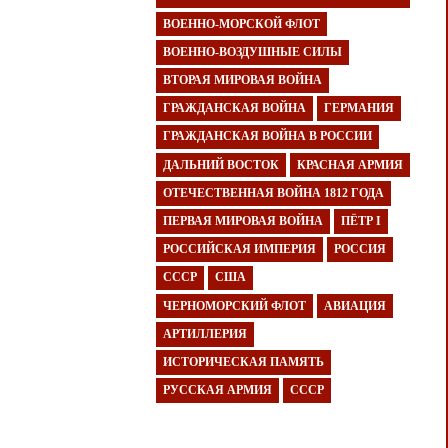
ВОЕННО-МОРСКОЙ ФЛОТ
ВОЕННО-ВОЗДУШНЫЕ СИЛЫ
ВТОРАЯ МИРОВАЯ ВОЙНА
ГРАЖДАНСКАЯ ВОЙНА
ГЕРМАНИЯ
ГРАЖДАНСКАЯ ВОЙНА В РОССИИ
ДАЛЬНИЙ ВОСТОК
КРАСНАЯ АРМИЯ
ОТЕЧЕСТВЕННАЯ ВОЙНА 1812 ГОДА
ПЕРВАЯ МИРОВАЯ ВОЙНА
ПЁТР I
РОССИЙСКАЯ ИМПЕРИЯ
РОССИЯ
СССР
США
ЧЕРНОМОРСКИЙ ФЛОТ
АВИАЦИЯ
АРТИЛЛЕРИЯ
ИСТОРИЧЕСКАЯ ПАМЯТЬ
РУССКАЯ АРМИЯ
СССР