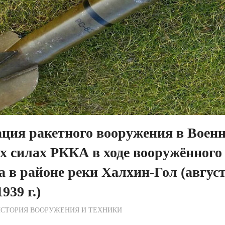
ция ракетного вооружения в Военн
 силах РККА в ходе вооружённого
 в районе реки Халхин-Гол (авгу
939 г.)
ежурный по Редакции
СТОРИЯ ВООРУЖЕНИЯ И ТЕХНИКИ