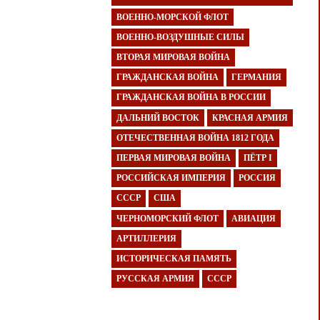
ВОЕННО-МОРСКОЙ ФЛОТ
ВОЕННО-ВОЗДУШНЫЕ СИЛЫ
ВТОРАЯ МИРОВАЯ ВОЙНА
ГРАЖДАНСКАЯ ВОЙНА
ГЕРМАНИЯ
ГРАЖДАНСКАЯ ВОЙНА В РОССИИ
ДАЛЬНИЙ ВОСТОК
КРАСНАЯ АРМИЯ
ОТЕЧЕСТВЕННАЯ ВОЙНА 1812 ГОДА
ПЕРВАЯ МИРОВАЯ ВОЙНА
ПЁТР I
РОССИЙСКАЯ ИМПЕРИЯ
РОССИЯ
СССР
США
ЧЕРНОМОРСКИЙ ФЛОТ
АВИАЦИЯ
АРТИЛЛЕРИЯ
ИСТОРИЧЕСКАЯ ПАМЯТЬ
РУССКАЯ АРМИЯ
СССР