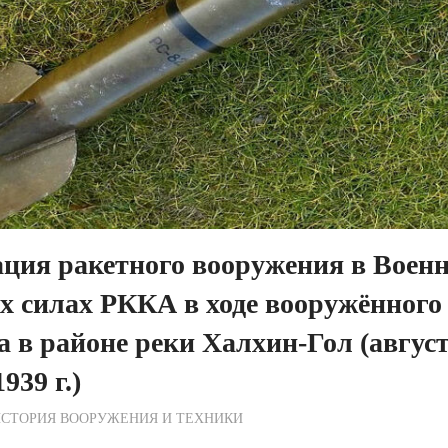
ция ракетного вооружения в Военн
 силах РККА в ходе вооружённого
 в районе реки Халхин-Гол (авгу
939 г.)
ежурный по Редакции
СТОРИЯ ВООРУЖЕНИЯ И ТЕХНИКИ