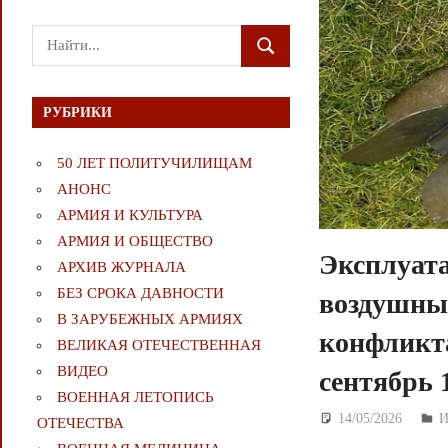
Поиск
ПОИСК
для:
РУБРИКИ
50 ЛЕТ ПОЛИТУЧИЛИЩАМ
АНОНС
АРМИЯ И КУЛЬТУРА
АРМИЯ И ОБЩЕСТВО
Эксплуата
АРХИВ ЖУРНАЛА
БЕЗ СРОКА ДАВНОСТИ
воздушных
В ЗАРУБЕЖНЫХ АРМИЯХ
конфликта
ВЕЛИКАЯ ОТЕЧЕСТВЕННАЯ
ВИДЕО
сентябрь 1
ВОЕННАЯ ЛЕТОПИСЬ
14/05/2026
Д
И
ОТЕЧЕСТВА