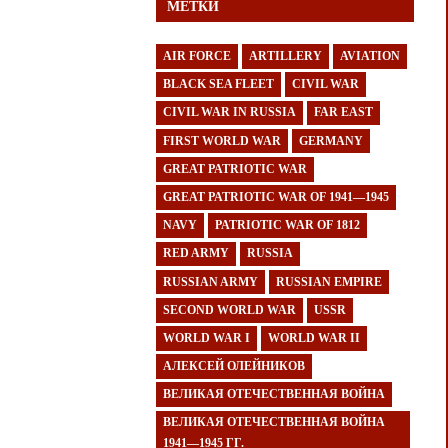
МЕТКИ
AIR FORCE
ARTILLERY
AVIATION
BLACK SEA FLEET
CIVIL WAR
CIVIL WAR IN RUSSIA
FAR EAST
FIRST WORLD WAR
GERMANY
GREAT PATRIOTIC WAR
GREAT PATRIOTIC WAR OF 1941—1945
NAVY
PATRIOTIC WAR OF 1812
RED ARMY
RUSSIA
RUSSIAN ARMY
RUSSIAN EMPIRE
SECOND WORLD WAR
USSR
WORLD WAR I
WORLD WAR II
АЛЕКСЕЙ ОЛЕЙНИКОВ
ВЕЛИКАЯ ОТЕЧЕСТВЕННАЯ ВОЙНА
ВЕЛИКАЯ ОТЕЧЕСТВЕННАЯ ВОЙНА
1941—1945 ГГ.