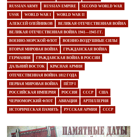
RUSSIAN ARMY
RUSSIAN EMPIRE
SECOND WORLD WAR
USSR
WORLD WAR I
WORLD WAR II
АЛЕКСЕЙ ОЛЕЙНИКОВ
ВЕЛИКАЯ ОТЕЧЕСТВЕННАЯ ВОЙНА
ВЕЛИКАЯ ОТЕЧЕСТВЕННАЯ ВОЙНА 1941—1945 ГГ.
ВОЕННО-МОРСКОЙ ФЛОТ
ВОЕННО-ВОЗДУШНЫЕ СИЛЫ
ВТОРАЯ МИРОВАЯ ВОЙНА
ГРАЖДАНСКАЯ ВОЙНА
ГЕРМАНИЯ
ГРАЖДАНСКАЯ ВОЙНА В РОССИИ
ДАЛЬНИЙ ВОСТОК
КРАСНАЯ АРМИЯ
ОТЕЧЕСТВЕННАЯ ВОЙНА 1812 ГОДА
ПЕРВАЯ МИРОВАЯ ВОЙНА
ПЁТР I
РОССИЙСКАЯ ИМПЕРИЯ
РОССИЯ
СССР
США
ЧЕРНОМОРСКИЙ ФЛОТ
АВИАЦИЯ
АРТИЛЛЕРИЯ
ИСТОРИЧЕСКАЯ ПАМЯТЬ
РУССКАЯ АРМИЯ
СССР