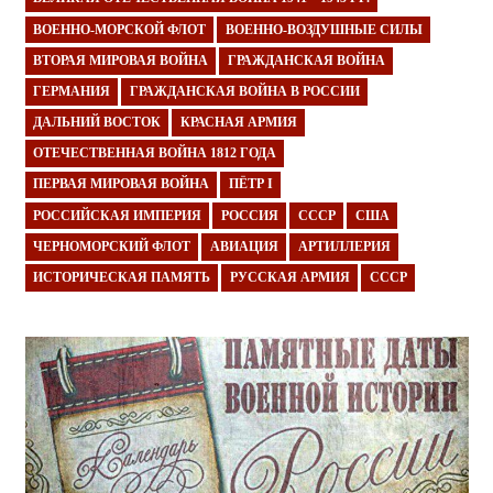
ВОЕННО-МОРСКОЙ ФЛОТ
ВОЕННО-ВОЗДУШНЫЕ СИЛЫ
ВТОРАЯ МИРОВАЯ ВОЙНА
ГРАЖДАНСКАЯ ВОЙНА
ГЕРМАНИЯ
ГРАЖДАНСКАЯ ВОЙНА В РОССИИ
ДАЛЬНИЙ ВОСТОК
КРАСНАЯ АРМИЯ
ОТЕЧЕСТВЕННАЯ ВОЙНА 1812 ГОДА
ПЕРВАЯ МИРОВАЯ ВОЙНА
ПЁТР I
РОССИЙСКАЯ ИМПЕРИЯ
РОССИЯ
СССР
США
ЧЕРНОМОРСКИЙ ФЛОТ
АВИАЦИЯ
АРТИЛЛЕРИЯ
ИСТОРИЧЕСКАЯ ПАМЯТЬ
РУССКАЯ АРМИЯ
СССР