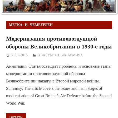
МЕТКА:
Н. ЧЕМБЕРЛЕН
Модернизация противовоздушной
обороны Великобритании в 1930-е годы
30/07/2016
Дежурный по Редакции
В ЗАРУБЕЖНЫХ АРМИЯХ
Аннотация. Статья освещает проблемы и основные этапы
модернизации противовоздушной обороны
Великобритании накануне Второй мировой войны.
Summary. The article covers the issues and main stages of
modernisation of Great Britain’s Air Defence before the Second
World War.
ЧИТАТЬ