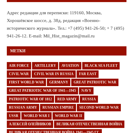
Адрес редакции для переписки: 119160, Москва,
Хорошёвское шоссе, д. 38д, редакция «Военно-
исторического журнала». Тел.: +7 (495) 941-26-50; + 7 (495)
941-26-12. E-mail: Mil_Hist_magazin@mail.ru
МЕТКИ
AIR FORCE
ARTILLERY
AVIATION
BLACK SEA FLEET
CIVIL WAR
CIVIL WAR IN RUSSIA
FAR EAST
FIRST WORLD WAR
GERMANY
GREAT PATRIOTIC WAR
GREAT PATRIOTIC WAR OF 1941—1945
NAVY
PATRIOTIC WAR OF 1812
RED ARMY
RUSSIA
RUSSIAN ARMY
RUSSIAN EMPIRE
SECOND WORLD WAR
USSR
WORLD WAR I
WORLD WAR II
АЛЕКСЕЙ ОЛЕЙНИКОВ
ВЕЛИКАЯ ОТЕЧЕСТВЕННАЯ ВОЙНА
ВЕЛИКАЯ ОТЕЧЕСТВЕННАЯ ВОЙНА 1941—1945 ГГ.