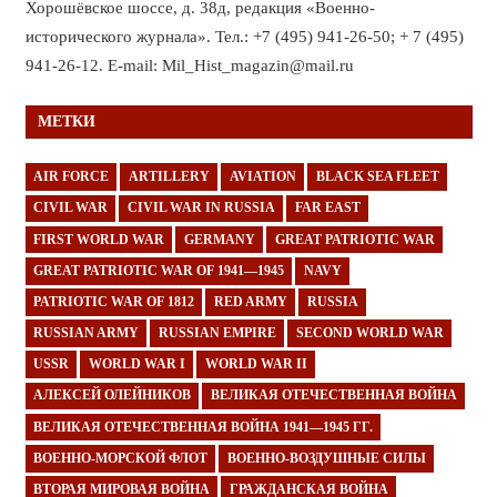
Хорошёвское шоссе, д. 38д, редакция «Военно-
исторического журнала». Тел.: +7 (495) 941-26-50; + 7 (495)
941-26-12. E-mail: Mil_Hist_magazin@mail.ru
МЕТКИ
AIR FORCE
ARTILLERY
AVIATION
BLACK SEA FLEET
CIVIL WAR
CIVIL WAR IN RUSSIA
FAR EAST
FIRST WORLD WAR
GERMANY
GREAT PATRIOTIC WAR
GREAT PATRIOTIC WAR OF 1941—1945
NAVY
PATRIOTIC WAR OF 1812
RED ARMY
RUSSIA
RUSSIAN ARMY
RUSSIAN EMPIRE
SECOND WORLD WAR
USSR
WORLD WAR I
WORLD WAR II
АЛЕКСЕЙ ОЛЕЙНИКОВ
ВЕЛИКАЯ ОТЕЧЕСТВЕННАЯ ВОЙНА
ВЕЛИКАЯ ОТЕЧЕСТВЕННАЯ ВОЙНА 1941—1945 ГГ.
ВОЕННО-МОРСКОЙ ФЛОТ
ВОЕННО-ВОЗДУШНЫЕ СИЛЫ
ВТОРАЯ МИРОВАЯ ВОЙНА
ГРАЖДАНСКАЯ ВОЙНА