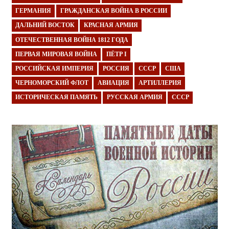
ГЕРМАНИЯ
ГРАЖДАНСКАЯ ВОЙНА В РОССИИ
ДАЛЬНИЙ ВОСТОК
КРАСНАЯ АРМИЯ
ОТЕЧЕСТВЕННАЯ ВОЙНА 1812 ГОДА
ПЕРВАЯ МИРОВАЯ ВОЙНА
ПЁТР I
РОССИЙСКАЯ ИМПЕРИЯ
РОССИЯ
СССР
США
ЧЕРНОМОРСКИЙ ФЛОТ
АВИАЦИЯ
АРТИЛЛЕРИЯ
ИСТОРИЧЕСКАЯ ПАМЯТЬ
РУССКАЯ АРМИЯ
СССР