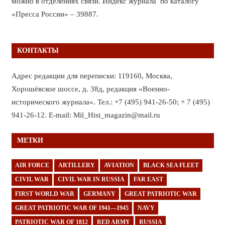
можно в отделениях связи. Индекс журнала по каталогу
«Пресса России» – 39887.
КОНТАКТЫ
Адрес редакции для переписки: 119160, Москва,
Хорошёвское шоссе, д. 38д, редакция «Военно-
исторического журнала». Тел.: +7 (495) 941-26-50; + 7 (495)
941-26-12. E-mail: Mil_Hist_magazin@mail.ru
МЕТКИ
AIR FORCE
ARTILLERY
AVIATION
BLACK SEA FLEET
CIVIL WAR
CIVIL WAR IN RUSSIA
FAR EAST
FIRST WORLD WAR
GERMANY
GREAT PATRIOTIC WAR
GREAT PATRIOTIC WAR OF 1941—1945
NAVY
PATRIOTIC WAR OF 1812
RED ARMY
RUSSIA