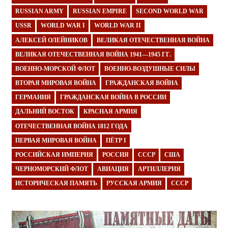
RUSSIAN ARMY
RUSSIAN EMPIRE
SECOND WORLD WAR
USSR
WORLD WAR I
WORLD WAR II
АЛЕКСЕЙ ОЛЕЙНИКОВ
ВЕЛИКАЯ ОТЕЧЕСТВЕННАЯ ВОЙНА
ВЕЛИКАЯ ОТЕЧЕСТВЕННАЯ ВОЙНА 1941—1945 ГГ.
ВОЕННО-МОРСКОЙ ФЛОТ
ВОЕННО-ВОЗДУШНЫЕ СИЛЫ
ВТОРАЯ МИРОВАЯ ВОЙНА
ГРАЖДАНСКАЯ ВОЙНА
ГЕРМАНИЯ
ГРАЖДАНСКАЯ ВОЙНА В РОССИИ
ДАЛЬНИЙ ВОСТОК
КРАСНАЯ АРМИЯ
ОТЕЧЕСТВЕННАЯ ВОЙНА 1812 ГОДА
ПЕРВАЯ МИРОВАЯ ВОЙНА
ПЁТР I
РОССИЙСКАЯ ИМПЕРИЯ
РОССИЯ
СССР
США
ЧЕРНОМОРСКИЙ ФЛОТ
АВИАЦИЯ
АРТИЛЛЕРИЯ
ИСТОРИЧЕСКАЯ ПАМЯТЬ
РУССКАЯ АРМИЯ
СССР