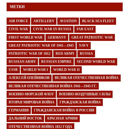
МЕТКИ
AIR FORCE
ARTILLERY
AVIATION
BLACK SEA FLEET
CIVIL WAR
CIVIL WAR IN RUSSIA
FAR EAST
FIRST WORLD WAR
GERMANY
GREAT PATRIOTIC WAR
GREAT PATRIOTIC WAR OF 1941—1945
NAVY
PATRIOTIC WAR OF 1812
RED ARMY
RUSSIA
RUSSIAN ARMY
RUSSIAN EMPIRE
SECOND WORLD WAR
USSR
WORLD WAR I
WORLD WAR II
АЛЕКСЕЙ ОЛЕЙНИКОВ
ВЕЛИКАЯ ОТЕЧЕСТВЕННАЯ ВОЙНА
ВЕЛИКАЯ ОТЕЧЕСТВЕННАЯ ВОЙНА 1941—1945 ГГ.
ВОЕННО-МОРСКОЙ ФЛОТ
ВОЕННО-ВОЗДУШНЫЕ СИЛЫ
ВТОРАЯ МИРОВАЯ ВОЙНА
ГРАЖДАНСКАЯ ВОЙНА
ГЕРМАНИЯ
ГРАЖДАНСКАЯ ВОЙНА В РОССИИ
ДАЛЬНИЙ ВОСТОК
КРАСНАЯ АРМИЯ
ОТЕЧЕСТВЕННАЯ ВОЙНА 1812 ГОДА