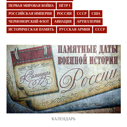
ПЕРВАЯ МИРОВАЯ ВОЙНА
ПЁТР I
РОССИЙСКАЯ ИМПЕРИЯ
РОССИЯ
СССР
США
ЧЕРНОМОРСКИЙ ФЛОТ
АВИАЦИЯ
АРТИЛЛЕРИЯ
ИСТОРИЧЕСКАЯ ПАМЯТЬ
РУССКАЯ АРМИЯ
СССР
КАЛЕНДАРЬ