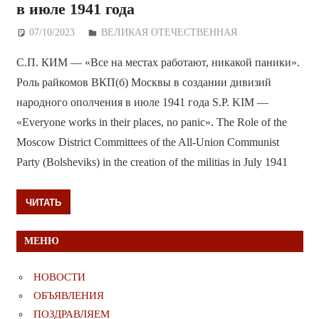
в июле 1941 года
07/10/2023
Дежурный по Редакции
ВЕЛИКАЯ ОТЕЧЕСТВЕННАЯ
С.П. КИМ — «Все на местах работают, никакой паники».
Роль райкомов ВКП(б) Москвы в создании дивизий
народного ополчения в июле 1941 года S.P. KIM —
«Everyone works in their places, no panic». The Role of the
Moscow District Committees of the All-Union Communist
Party (Bolsheviks) in the creation of the militias in July 1941
ЧИТАТЬ
МЕНЮ
НОВОСТИ
ОБЪЯВЛЕНИЯ
ПОЗДРАВЛЯЕМ