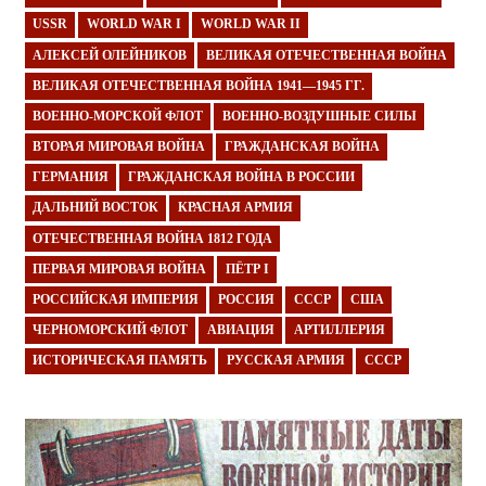
USSR
WORLD WAR I
WORLD WAR II
АЛЕКСЕЙ ОЛЕЙНИКОВ
ВЕЛИКАЯ ОТЕЧЕСТВЕННАЯ ВОЙНА
ВЕЛИКАЯ ОТЕЧЕСТВЕННАЯ ВОЙНА 1941—1945 ГГ.
ВОЕННО-МОРСКОЙ ФЛОТ
ВОЕННО-ВОЗДУШНЫЕ СИЛЫ
ВТОРАЯ МИРОВАЯ ВОЙНА
ГРАЖДАНСКАЯ ВОЙНА
ГЕРМАНИЯ
ГРАЖДАНСКАЯ ВОЙНА В РОССИИ
ДАЛЬНИЙ ВОСТОК
КРАСНАЯ АРМИЯ
ОТЕЧЕСТВЕННАЯ ВОЙНА 1812 ГОДА
ПЕРВАЯ МИРОВАЯ ВОЙНА
ПЁТР I
РОССИЙСКАЯ ИМПЕРИЯ
РОССИЯ
СССР
США
ЧЕРНОМОРСКИЙ ФЛОТ
АВИАЦИЯ
АРТИЛЛЕРИЯ
ИСТОРИЧЕСКАЯ ПАМЯТЬ
РУССКАЯ АРМИЯ
СССР