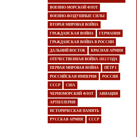
ВОЕННО-МОРСКОЙ ФЛОТ
ВОЕННО-ВОЗДУШНЫЕ СИЛЫ
ВТОРАЯ МИРОВАЯ ВОЙНА
ГРАЖДАНСКАЯ ВОЙНА
ГЕРМАНИЯ
ГРАЖДАНСКАЯ ВОЙНА В РОССИИ
ДАЛЬНИЙ ВОСТОК
КРАСНАЯ АРМИЯ
ОТЕЧЕСТВЕННАЯ ВОЙНА 1812 ГОДА
ПЕРВАЯ МИРОВАЯ ВОЙНА
ПЁТР I
РОССИЙСКАЯ ИМПЕРИЯ
РОССИЯ
СССР
США
ЧЕРНОМОРСКИЙ ФЛОТ
АВИАЦИЯ
АРТИЛЛЕРИЯ
ИСТОРИЧЕСКАЯ ПАМЯТЬ
РУССКАЯ АРМИЯ
СССР