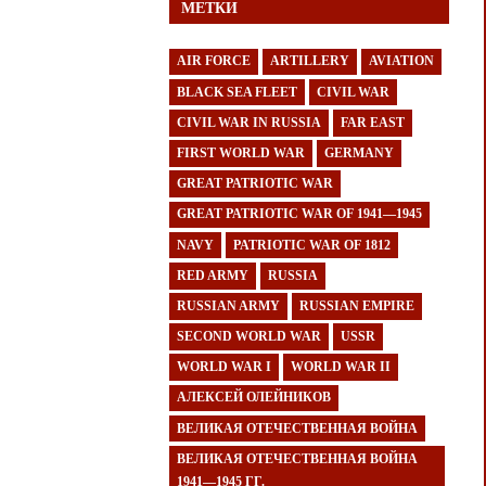
МЕТКИ
AIR FORCE
ARTILLERY
AVIATION
BLACK SEA FLEET
CIVIL WAR
CIVIL WAR IN RUSSIA
FAR EAST
FIRST WORLD WAR
GERMANY
GREAT PATRIOTIC WAR
GREAT PATRIOTIC WAR OF 1941—1945
NAVY
PATRIOTIC WAR OF 1812
RED ARMY
RUSSIA
RUSSIAN ARMY
RUSSIAN EMPIRE
SECOND WORLD WAR
USSR
WORLD WAR I
WORLD WAR II
АЛЕКСЕЙ ОЛЕЙНИКОВ
ВЕЛИКАЯ ОТЕЧЕСТВЕННАЯ ВОЙНА
ВЕЛИКАЯ ОТЕЧЕСТВЕННАЯ ВОЙНА
1941—1945 ГГ.