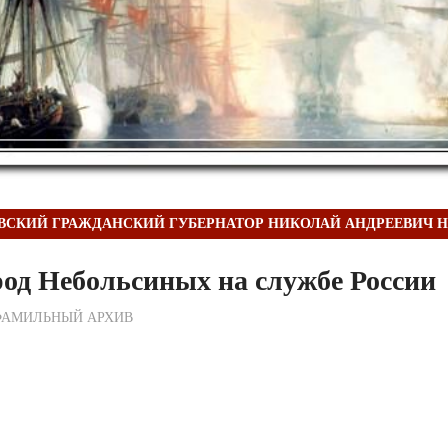
СКИЙ ГРАЖДАНСКИЙ ГУБЕРНАТОР НИКОЛАЙ АНДРЕЕВИЧ 
од Небольсиных на службе России
ежурный по Редакции
ФАМИЛЬНЫЙ АРХИВ