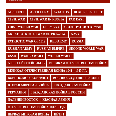
AIR FORCE
ARTILLERY
AVIATION
BLACK SEA FLEET
CIVIL WAR
CIVIL WAR IN RUSSIA
FAR EAST
FIRST WORLD WAR
GERMANY
GREAT PATRIOTIC WAR
GREAT PATRIOTIC WAR OF 1941—1945
NAVY
PATRIOTIC WAR OF 1812
RED ARMY
RUSSIA
RUSSIAN ARMY
RUSSIAN EMPIRE
SECOND WORLD WAR
USSR
WORLD WAR I
WORLD WAR II
АЛЕКСЕЙ ОЛЕЙНИКОВ
ВЕЛИКАЯ ОТЕЧЕСТВЕННАЯ ВОЙНА
ВЕЛИКАЯ ОТЕЧЕСТВЕННАЯ ВОЙНА 1941—1945 ГГ.
ВОЕННО-МОРСКОЙ ФЛОТ
ВОЕННО-ВОЗДУШНЫЕ СИЛЫ
ВТОРАЯ МИРОВАЯ ВОЙНА
ГРАЖДАНСКАЯ ВОЙНА
ГЕРМАНИЯ
ГРАЖДАНСКАЯ ВОЙНА В РОССИИ
ДАЛЬНИЙ ВОСТОК
КРАСНАЯ АРМИЯ
ОТЕЧЕСТВЕННАЯ ВОЙНА 1812 ГОДА
ПЕРВАЯ МИРОВАЯ ВОЙНА
ПЁТР I