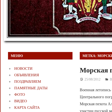
МЕНЮ
МЕТКА:
МОРСК
Морская п
НОВОСТИ
ОБЪЯВЛЕНИЯ
25/08/2012
Д
В
ПОЗДРАВЛЯЕМ
ПАМЯТНЫЕ ДАТЫ
Военная летопись
ФОТО
Центрального погр
ВИДЕО
Морская пехота Ал
КАРТА САЙТА
участии русской м