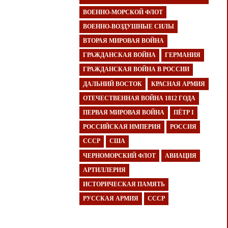
ВОЕННО-МОРСКОЙ ФЛОТ
ВОЕННО-ВОЗДУШНЫЕ СИЛЫ
ВТОРАЯ МИРОВАЯ ВОЙНА
ГРАЖДАНСКАЯ ВОЙНА
ГЕРМАНИЯ
ГРАЖДАНСКАЯ ВОЙНА В РОССИИ
ДАЛЬНИЙ ВОСТОК
КРАСНАЯ АРМИЯ
ОТЕЧЕСТВЕННАЯ ВОЙНА 1812 ГОДА
ПЕРВАЯ МИРОВАЯ ВОЙНА
ПЁТР I
РОССИЙСКАЯ ИМПЕРИЯ
РОССИЯ
СССР
США
ЧЕРНОМОРСКИЙ ФЛОТ
АВИАЦИЯ
АРТИЛЛЕРИЯ
ИСТОРИЧЕСКАЯ ПАМЯТЬ
РУССКАЯ АРМИЯ
СССР