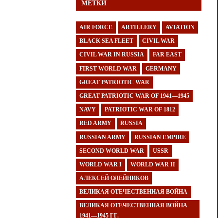
МЕТКИ
AIR FORCE
ARTILLERY
AVIATION
BLACK SEA FLEET
CIVIL WAR
CIVIL WAR IN RUSSIA
FAR EAST
FIRST WORLD WAR
GERMANY
GREAT PATRIOTIC WAR
GREAT PATRIOTIC WAR OF 1941—1945
NAVY
PATRIOTIC WAR OF 1812
RED ARMY
RUSSIA
RUSSIAN ARMY
RUSSIAN EMPIRE
SECOND WORLD WAR
USSR
WORLD WAR I
WORLD WAR II
АЛЕКСЕЙ ОЛЕЙНИКОВ
ВЕЛИКАЯ ОТЕЧЕСТВЕННАЯ ВОЙНА
ВЕЛИКАЯ ОТЕЧЕСТВЕННАЯ ВОЙНА
1941—1945 ГГ.