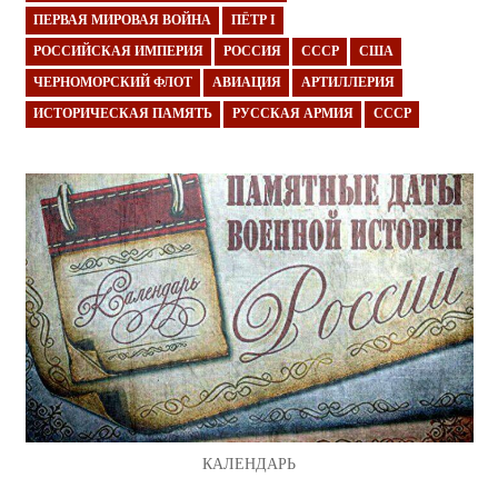
ПЕРВАЯ МИРОВАЯ ВОЙНА
ПЁТР I
РОССИЙСКАЯ ИМПЕРИЯ
РОССИЯ
СССР
США
ЧЕРНОМОРСКИЙ ФЛОТ
АВИАЦИЯ
АРТИЛЛЕРИЯ
ИСТОРИЧЕСКАЯ ПАМЯТЬ
РУССКАЯ АРМИЯ
СССР
КАЛЕНДАРЬ