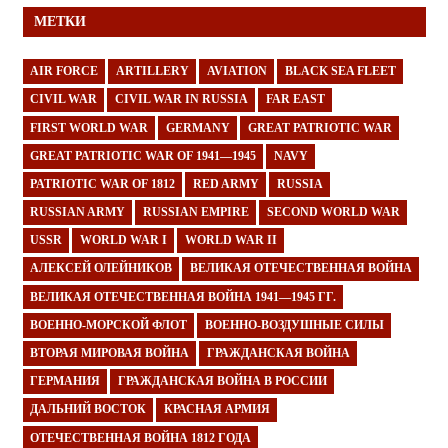
МЕТКИ
AIR FORCE
ARTILLERY
AVIATION
BLACK SEA FLEET
CIVIL WAR
CIVIL WAR IN RUSSIA
FAR EAST
FIRST WORLD WAR
GERMANY
GREAT PATRIOTIC WAR
GREAT PATRIOTIC WAR OF 1941—1945
NAVY
PATRIOTIC WAR OF 1812
RED ARMY
RUSSIA
RUSSIAN ARMY
RUSSIAN EMPIRE
SECOND WORLD WAR
USSR
WORLD WAR I
WORLD WAR II
АЛЕКСЕЙ ОЛЕЙНИКОВ
ВЕЛИКАЯ ОТЕЧЕСТВЕННАЯ ВОЙНА
ВЕЛИКАЯ ОТЕЧЕСТВЕННАЯ ВОЙНА 1941—1945 ГГ.
ВОЕННО-МОРСКОЙ ФЛОТ
ВОЕННО-ВОЗДУШНЫЕ СИЛЫ
ВТОРАЯ МИРОВАЯ ВОЙНА
ГРАЖДАНСКАЯ ВОЙНА
ГЕРМАНИЯ
ГРАЖДАНСКАЯ ВОЙНА В РОССИИ
ДАЛЬНИЙ ВОСТОК
КРАСНАЯ АРМИЯ
ОТЕЧЕСТВЕННАЯ ВОЙНА 1812 ГОДА