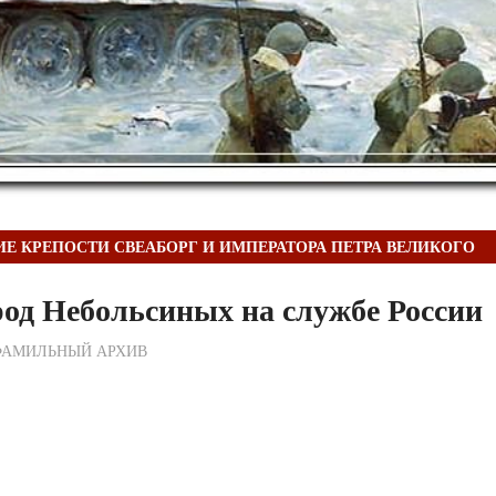
Е КРЕПОСТИ СВЕАБОРГ И ИМПЕРАТОРА ПЕТРА ВЕЛИКОГО
од Небольсиных на службе России
ежурный по Редакции
ФАМИЛЬНЫЙ АРХИВ