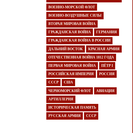
ВОЕННО-МОРСКОЙ ФЛОТ
ВОЕННО-ВОЗДУШНЫЕ СИЛЫ
ВТОРАЯ МИРОВАЯ ВОЙНА
ГРАЖДАНСКАЯ ВОЙНА
ГЕРМАНИЯ
ГРАЖДАНСКАЯ ВОЙНА В РОССИИ
ДАЛЬНИЙ ВОСТОК
КРАСНАЯ АРМИЯ
ОТЕЧЕСТВЕННАЯ ВОЙНА 1812 ГОДА
ПЕРВАЯ МИРОВАЯ ВОЙНА
ПЁТР I
РОССИЙСКАЯ ИМПЕРИЯ
РОССИЯ
СССР
США
ЧЕРНОМОРСКИЙ ФЛОТ
АВИАЦИЯ
АРТИЛЛЕРИЯ
ИСТОРИЧЕСКАЯ ПАМЯТЬ
РУССКАЯ АРМИЯ
СССР