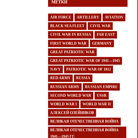
МЕТКИ
AIR FORCE
ARTILLERY
AVIATION
BLACK SEA FLEET
CIVIL WAR
CIVIL WAR IN RUSSIA
FAR EAST
FIRST WORLD WAR
GERMANY
GREAT PATRIOTIC WAR
GREAT PATRIOTIC WAR OF 1941—1945
NAVY
PATRIOTIC WAR OF 1812
RED ARMY
RUSSIA
RUSSIAN ARMY
RUSSIAN EMPIRE
SECOND WORLD WAR
USSR
WORLD WAR I
WORLD WAR II
АЛЕКСЕЙ ОЛЕЙНИКОВ
ВЕЛИКАЯ ОТЕЧЕСТВЕННАЯ ВОЙНА
ВЕЛИКАЯ ОТЕЧЕСТВЕННАЯ ВОЙНА
1941—1945 ГГ.