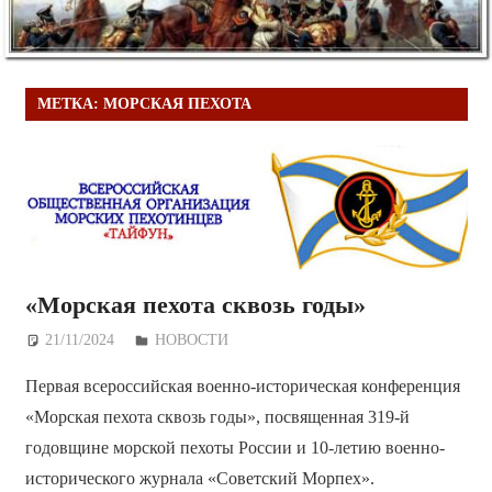
МЕТКА:
МОРСКАЯ ПЕХОТА
«Морская пехота сквозь годы»
21/11/2024
Дежурный по Редакции
НОВОСТИ
Первая всероссийская военно-историческая конференция
«Морская пехота сквозь годы», посвященная 319-й
годовщине морской пехоты России и 10-летию военно-
исторического журнала «Советский Морпех».