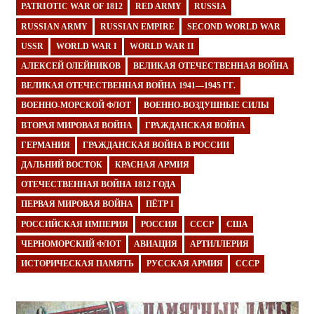
PATRIOTIC WAR OF 1812
RED ARMY
RUSSIA
RUSSIAN ARMY
RUSSIAN EMPIRE
SECOND WORLD WAR
USSR
WORLD WAR I
WORLD WAR II
АЛЕКСЕЙ ОЛЕЙНИКОВ
ВЕЛИКАЯ ОТЕЧЕСТВЕННАЯ ВОЙНА
ВЕЛИКАЯ ОТЕЧЕСТВЕННАЯ ВОЙНА 1941—1945 ГГ.
ВОЕННО-МОРСКОЙ ФЛОТ
ВОЕННО-ВОЗДУШНЫЕ СИЛЫ
ВТОРАЯ МИРОВАЯ ВОЙНА
ГРАЖДАНСКАЯ ВОЙНА
ГЕРМАНИЯ
ГРАЖДАНСКАЯ ВОЙНА В РОССИИ
ДАЛЬНИЙ ВОСТОК
КРАСНАЯ АРМИЯ
ОТЕЧЕСТВЕННАЯ ВОЙНА 1812 ГОДА
ПЕРВАЯ МИРОВАЯ ВОЙНА
ПЁТР I
РОССИЙСКАЯ ИМПЕРИЯ
РОССИЯ
СССР
США
ЧЕРНОМОРСКИЙ ФЛОТ
АВИАЦИЯ
АРТИЛЛЕРИЯ
ИСТОРИЧЕСКАЯ ПАМЯТЬ
РУССКАЯ АРМИЯ
СССР