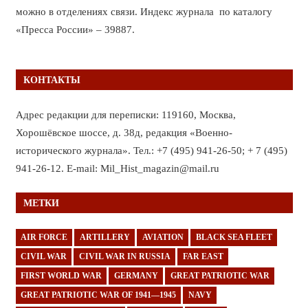
можно в отделениях связи. Индекс журнала по каталогу
«Пресса России» – 39887.
КОНТАКТЫ
Адрес редакции для переписки: 119160, Москва,
Хорошёвское шоссе, д. 38д, редакция «Военно-
исторического журнала». Тел.: +7 (495) 941-26-50; + 7 (495)
941-26-12. E-mail: Mil_Hist_magazin@mail.ru
МЕТКИ
AIR FORCE
ARTILLERY
AVIATION
BLACK SEA FLEET
CIVIL WAR
CIVIL WAR IN RUSSIA
FAR EAST
FIRST WORLD WAR
GERMANY
GREAT PATRIOTIC WAR
GREAT PATRIOTIC WAR OF 1941—1945
NAVY