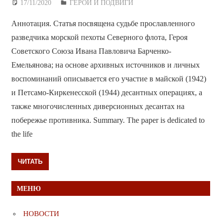
17/11/2020
Дежурный по Редакции
ГЕРОИ И ПОДВИГИ
Аннотация. Статья посвящена судьбе прославленного
разведчика морской пехоты Северного флота, Героя
Советского Союза Ивана Павловича Барченко-
Емельянова; на основе архивных источников и личных
воспоминаний описывается его участие в майской (1942)
и Петсамо-Киркенесской (1944) десантных операциях, а
также многочисленных диверсионных десантах на
побережье противника. Summary. The paper is dedicated to
the life
ЧИТАТЬ
МЕНЮ
НОВОСТИ