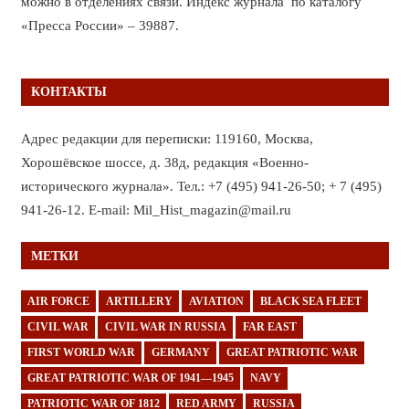
можно в отделениях связи. Индекс журнала по каталогу
«Пресса России» – 39887.
КОНТАКТЫ
Адрес редакции для переписки: 119160, Москва,
Хорошёвское шоссе, д. 38д, редакция «Военно-
исторического журнала». Тел.: +7 (495) 941-26-50; + 7 (495)
941-26-12. E-mail: Mil_Hist_magazin@mail.ru
МЕТКИ
AIR FORCE
ARTILLERY
AVIATION
BLACK SEA FLEET
CIVIL WAR
CIVIL WAR IN RUSSIA
FAR EAST
FIRST WORLD WAR
GERMANY
GREAT PATRIOTIC WAR
GREAT PATRIOTIC WAR OF 1941—1945
NAVY
PATRIOTIC WAR OF 1812
RED ARMY
RUSSIA