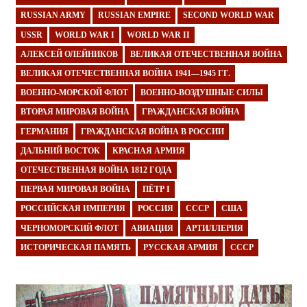
RUSSIAN ARMY
RUSSIAN EMPIRE
SECOND WORLD WAR
USSR
WORLD WAR I
WORLD WAR II
АЛЕКСЕЙ ОЛЕЙНИКОВ
ВЕЛИКАЯ ОТЕЧЕСТВЕННАЯ ВОЙНА
ВЕЛИКАЯ ОТЕЧЕСТВЕННАЯ ВОЙНА 1941—1945 ГГ.
ВОЕННО-МОРСКОЙ ФЛОТ
ВОЕННО-ВОЗДУШНЫЕ СИЛЫ
ВТОРАЯ МИРОВАЯ ВОЙНА
ГРАЖДАНСКАЯ ВОЙНА
ГЕРМАНИЯ
ГРАЖДАНСКАЯ ВОЙНА В РОССИИ
ДАЛЬНИЙ ВОСТОК
КРАСНАЯ АРМИЯ
ОТЕЧЕСТВЕННАЯ ВОЙНА 1812 ГОДА
ПЕРВАЯ МИРОВАЯ ВОЙНА
ПЁТР I
РОССИЙСКАЯ ИМПЕРИЯ
РОССИЯ
СССР
США
ЧЕРНОМОРСКИЙ ФЛОТ
АВИАЦИЯ
АРТИЛЛЕРИЯ
ИСТОРИЧЕСКАЯ ПАМЯТЬ
РУССКАЯ АРМИЯ
СССР