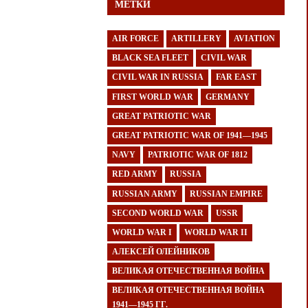
МЕТКИ
AIR FORCE
ARTILLERY
AVIATION
BLACK SEA FLEET
CIVIL WAR
CIVIL WAR IN RUSSIA
FAR EAST
FIRST WORLD WAR
GERMANY
GREAT PATRIOTIC WAR
GREAT PATRIOTIC WAR OF 1941—1945
NAVY
PATRIOTIC WAR OF 1812
RED ARMY
RUSSIA
RUSSIAN ARMY
RUSSIAN EMPIRE
SECOND WORLD WAR
USSR
WORLD WAR I
WORLD WAR II
АЛЕКСЕЙ ОЛЕЙНИКОВ
ВЕЛИКАЯ ОТЕЧЕСТВЕННАЯ ВОЙНА
ВЕЛИКАЯ ОТЕЧЕСТВЕННАЯ ВОЙНА
1941—1945 ГГ.