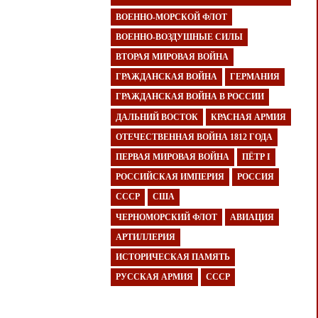
ВОЕННО-МОРСКОЙ ФЛОТ
ВОЕННО-ВОЗДУШНЫЕ СИЛЫ
ВТОРАЯ МИРОВАЯ ВОЙНА
ГРАЖДАНСКАЯ ВОЙНА
ГЕРМАНИЯ
ГРАЖДАНСКАЯ ВОЙНА В РОССИИ
ДАЛЬНИЙ ВОСТОК
КРАСНАЯ АРМИЯ
ОТЕЧЕСТВЕННАЯ ВОЙНА 1812 ГОДА
ПЕРВАЯ МИРОВАЯ ВОЙНА
ПЁТР I
РОССИЙСКАЯ ИМПЕРИЯ
РОССИЯ
СССР
США
ЧЕРНОМОРСКИЙ ФЛОТ
АВИАЦИЯ
АРТИЛЛЕРИЯ
ИСТОРИЧЕСКАЯ ПАМЯТЬ
РУССКАЯ АРМИЯ
СССР