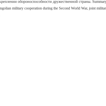
еплении обороноспособности дружественной страны. Summary. Th
golian military cooperation during the Second World War, joint milita
t