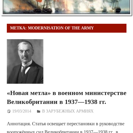
МЕТКА:
MODERNISATION OF THE ARMY
«Новая метла» в военном министерстве
Великобритании в 1937—1938 гг.
19/03/2014
Дежурный по Редакции
В ЗАРУБЕЖНЫХ АРМИЯХ
Аннотация. Статья освещает перестановки в руководстве
вооружённых сил Великобритании в 1937—1938 гг., в