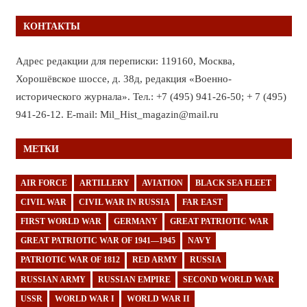
КОНТАКТЫ
Адрес редакции для переписки: 119160, Москва,
Хорошёвское шоссе, д. 38д, редакция «Военно-
исторического журнала». Тел.: +7 (495) 941-26-50; + 7 (495)
941-26-12. E-mail: Mil_Hist_magazin@mail.ru
МЕТКИ
AIR FORCE
ARTILLERY
AVIATION
BLACK SEA FLEET
CIVIL WAR
CIVIL WAR IN RUSSIA
FAR EAST
FIRST WORLD WAR
GERMANY
GREAT PATRIOTIC WAR
GREAT PATRIOTIC WAR OF 1941—1945
NAVY
PATRIOTIC WAR OF 1812
RED ARMY
RUSSIA
RUSSIAN ARMY
RUSSIAN EMPIRE
SECOND WORLD WAR
USSR
WORLD WAR I
WORLD WAR II