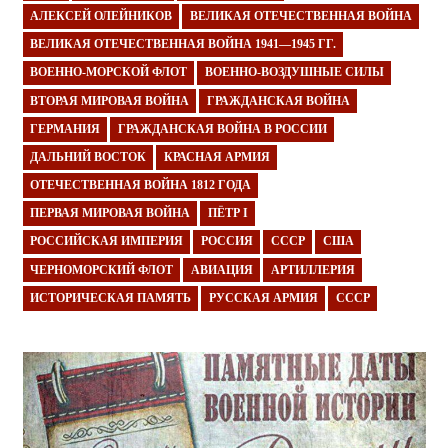
АЛЕКСЕЙ ОЛЕЙНИКОВ
ВЕЛИКАЯ ОТЕЧЕСТВЕННАЯ ВОЙНА
ВЕЛИКАЯ ОТЕЧЕСТВЕННАЯ ВОЙНА 1941—1945 ГГ.
ВОЕННО-МОРСКОЙ ФЛОТ
ВОЕННО-ВОЗДУШНЫЕ СИЛЫ
ВТОРАЯ МИРОВАЯ ВОЙНА
ГРАЖДАНСКАЯ ВОЙНА
ГЕРМАНИЯ
ГРАЖДАНСКАЯ ВОЙНА В РОССИИ
ДАЛЬНИЙ ВОСТОК
КРАСНАЯ АРМИЯ
ОТЕЧЕСТВЕННАЯ ВОЙНА 1812 ГОДА
ПЕРВАЯ МИРОВАЯ ВОЙНА
ПЁТР I
РОССИЙСКАЯ ИМПЕРИЯ
РОССИЯ
СССР
США
ЧЕРНОМОРСКИЙ ФЛОТ
АВИАЦИЯ
АРТИЛЛЕРИЯ
ИСТОРИЧЕСКАЯ ПАМЯТЬ
РУССКАЯ АРМИЯ
СССР