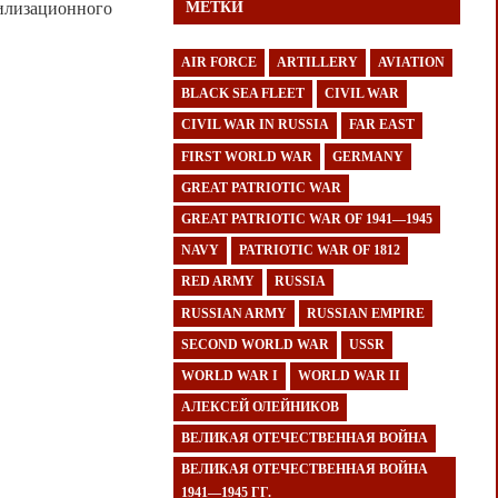
билизационного
МЕТКИ
AIR FORCE
ARTILLERY
AVIATION
BLACK SEA FLEET
CIVIL WAR
CIVIL WAR IN RUSSIA
FAR EAST
FIRST WORLD WAR
GERMANY
GREAT PATRIOTIC WAR
GREAT PATRIOTIC WAR OF 1941—1945
NAVY
PATRIOTIC WAR OF 1812
RED ARMY
RUSSIA
RUSSIAN ARMY
RUSSIAN EMPIRE
SECOND WORLD WAR
USSR
WORLD WAR I
WORLD WAR II
АЛЕКСЕЙ ОЛЕЙНИКОВ
ВЕЛИКАЯ ОТЕЧЕСТВЕННАЯ ВОЙНА
ВЕЛИКАЯ ОТЕЧЕСТВЕННАЯ ВОЙНА
1941—1945 ГГ.