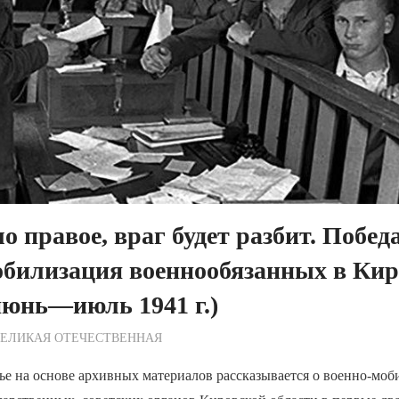
о правое, враг будет разбит. Победа
обилизация военнообязанных в Кир
июнь—июль 1941 г.)
ежурный по Редакции
ВЕЛИКАЯ ОТЕЧЕСТВЕННАЯ
ье на основе архивных материалов рассказывается о военно-мо