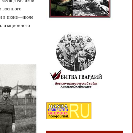
а месяца Великой
о военного
сти в июне—июле
билизационного