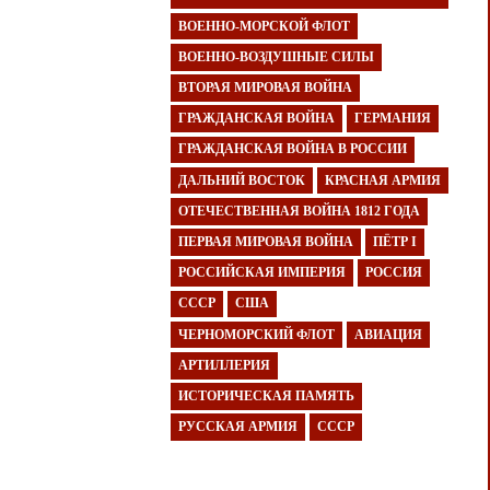
ВОЕННО-МОРСКОЙ ФЛОТ
ВОЕННО-ВОЗДУШНЫЕ СИЛЫ
ВТОРАЯ МИРОВАЯ ВОЙНА
ГРАЖДАНСКАЯ ВОЙНА
ГЕРМАНИЯ
ГРАЖДАНСКАЯ ВОЙНА В РОССИИ
ДАЛЬНИЙ ВОСТОК
КРАСНАЯ АРМИЯ
ОТЕЧЕСТВЕННАЯ ВОЙНА 1812 ГОДА
ПЕРВАЯ МИРОВАЯ ВОЙНА
ПЁТР I
РОССИЙСКАЯ ИМПЕРИЯ
РОССИЯ
СССР
США
ЧЕРНОМОРСКИЙ ФЛОТ
АВИАЦИЯ
АРТИЛЛЕРИЯ
ИСТОРИЧЕСКАЯ ПАМЯТЬ
РУССКАЯ АРМИЯ
СССР