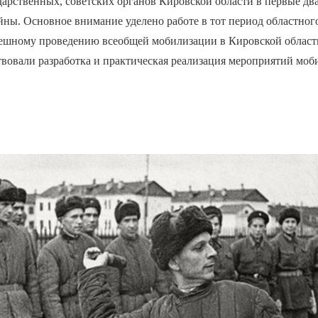
дарственных, советских органов Кировской области в первые дв
ны. Основное внимание уделено работе в тот период областног
пешному проведению всеобщей мобилизации в Кировской обла
твовали разработка и практическая реализация мероприятий мо