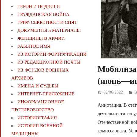
ГЕРОИ И ПОДВИГИ
ГРАЖДАНСКАЯ ВОЙНА
ГРИФ СЕКРЕТНОСТИ СНЯТ
ДОКУМЕНТЫ и МАТЕРИАЛЫ
ЖЕНЩИНЫ В АРМИИ
ЗАБЫТОЕ ИМЯ
ИЗ ИСТОРИИ ФОРТИФИКАЦИИ
ИЗ РЕДАКЦИОННОЙ ПОЧТЫ
Мобилиза
ИЗ ФОНДОВ ВОЕННЫХ
АРХИВОВ
(июнь—июл
ИМЕНА И СУДЬБЫ
02/06/2022
Д
ИНТЕРНЕТ-ПРИЛОЖЕНИЕ
ИНФОРМАЦИОННОЕ
Аннотация. В стат
ПРОТИВОБОРСТВО
деятельности госу
ИСТОРИОГРАФИЯ
Отечественной вой
ИСТОРИЯ ВОЕННОЙ
комиссариата. Ус
МЕДИЦИНЫ