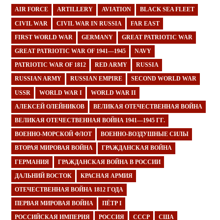
AIR FORCE
ARTILLERY
AVIATION
BLACK SEA FLEET
CIVIL WAR
CIVIL WAR IN RUSSIA
FAR EAST
FIRST WORLD WAR
GERMANY
GREAT PATRIOTIC WAR
GREAT PATRIOTIC WAR OF 1941—1945
NAVY
PATRIOTIC WAR OF 1812
RED ARMY
RUSSIA
RUSSIAN ARMY
RUSSIAN EMPIRE
SECOND WORLD WAR
USSR
WORLD WAR I
WORLD WAR II
АЛЕКСЕЙ ОЛЕЙНИКОВ
ВЕЛИКАЯ ОТЕЧЕСТВЕННАЯ ВОЙНА
ВЕЛИКАЯ ОТЕЧЕСТВЕННАЯ ВОЙНА 1941—1945 ГГ.
ВОЕННО-МОРСКОЙ ФЛОТ
ВОЕННО-ВОЗДУШНЫЕ СИЛЫ
ВТОРАЯ МИРОВАЯ ВОЙНА
ГРАЖДАНСКАЯ ВОЙНА
ГЕРМАНИЯ
ГРАЖДАНСКАЯ ВОЙНА В РОССИИ
ДАЛЬНИЙ ВОСТОК
КРАСНАЯ АРМИЯ
ОТЕЧЕСТВЕННАЯ ВОЙНА 1812 ГОДА
ПЕРВАЯ МИРОВАЯ ВОЙНА
ПЁТР I
РОССИЙСКАЯ ИМПЕРИЯ
РОССИЯ
СССР
США