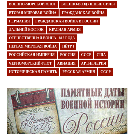
ВОЕННО-МОРСКОЙ ФЛОТ
ВОЕННО-ВОЗДУШНЫЕ СИЛЫ
ВТОРАЯ МИРОВАЯ ВОЙНА
ГРАЖДАНСКАЯ ВОЙНА
ГЕРМАНИЯ
ГРАЖДАНСКАЯ ВОЙНА В РОССИИ
ДАЛЬНИЙ ВОСТОК
КРАСНАЯ АРМИЯ
ОТЕЧЕСТВЕННАЯ ВОЙНА 1812 ГОДА
ПЕРВАЯ МИРОВАЯ ВОЙНА
ПЁТР I
РОССИЙСКАЯ ИМПЕРИЯ
РОССИЯ
СССР
США
ЧЕРНОМОРСКИЙ ФЛОТ
АВИАЦИЯ
АРТИЛЛЕРИЯ
ИСТОРИЧЕСКАЯ ПАМЯТЬ
РУССКАЯ АРМИЯ
СССР