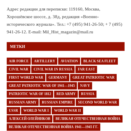
Адрес редакции для переписки: 119160, Москва,
Хорошёвское шоссе, д. 38д, редакция «Военно-
исторического журнала». Тел.: +7 (495) 941-26-50; + 7 (495)
941-26-12. E-mail: Mil_Hist_magazin@mail.ru
МЕТКИ
AIR FORCE
ARTILLERY
AVIATION
BLACK SEA FLEET
CIVIL WAR
CIVIL WAR IN RUSSIA
FAR EAST
FIRST WORLD WAR
GERMANY
GREAT PATRIOTIC WAR
GREAT PATRIOTIC WAR OF 1941—1945
NAVY
PATRIOTIC WAR OF 1812
RED ARMY
RUSSIA
RUSSIAN ARMY
RUSSIAN EMPIRE
SECOND WORLD WAR
USSR
WORLD WAR I
WORLD WAR II
АЛЕКСЕЙ ОЛЕЙНИКОВ
ВЕЛИКАЯ ОТЕЧЕСТВЕННАЯ ВОЙНА
ВЕЛИКАЯ ОТЕЧЕСТВЕННАЯ ВОЙНА 1941—1945 ГГ.