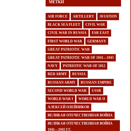
МЕТКИ
AIR FORCE
ARTILLERY
AVIATION
BLACK SEA FLEET
CIVIL WAR
CIVIL WAR IN RUSSIA
FAR EAST
FIRST WORLD WAR
GERMANY
GREAT PATRIOTIC WAR
GREAT PATRIOTIC WAR OF 1941—1945
NAVY
PATRIOTIC WAR OF 1812
RED ARMY
RUSSIA
RUSSIAN ARMY
RUSSIAN EMPIRE
SECOND WORLD WAR
USSR
WORLD WAR I
WORLD WAR II
АЛЕКСЕЙ ОЛЕЙНИКОВ
ВЕЛИКАЯ ОТЕЧЕСТВЕННАЯ ВОЙНА
ВЕЛИКАЯ ОТЕЧЕСТВЕННАЯ ВОЙНА
1941—1945 ГГ.