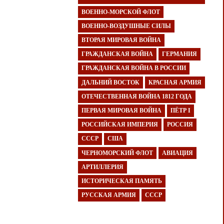
ВОЕННО-МОРСКОЙ ФЛОТ
ВОЕННО-ВОЗДУШНЫЕ СИЛЫ
ВТОРАЯ МИРОВАЯ ВОЙНА
ГРАЖДАНСКАЯ ВОЙНА
ГЕРМАНИЯ
ГРАЖДАНСКАЯ ВОЙНА В РОССИИ
ДАЛЬНИЙ ВОСТОК
КРАСНАЯ АРМИЯ
ОТЕЧЕСТВЕННАЯ ВОЙНА 1812 ГОДА
ПЕРВАЯ МИРОВАЯ ВОЙНА
ПЁТР I
РОССИЙСКАЯ ИМПЕРИЯ
РОССИЯ
СССР
США
ЧЕРНОМОРСКИЙ ФЛОТ
АВИАЦИЯ
АРТИЛЛЕРИЯ
ИСТОРИЧЕСКАЯ ПАМЯТЬ
РУССКАЯ АРМИЯ
СССР