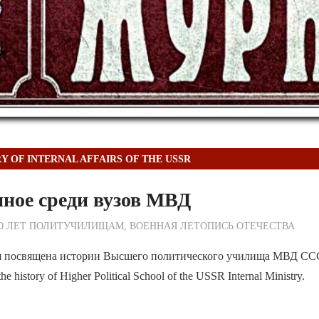
Y OF INTERNAL AFFAIRS OF THE USSR
ное среди вузов МВД
ежурный по Редакции
50 ЛЕТ ПОЛИТУЧИЛИЩАМ
,
ВОЕННАЯ ЛЕТОПИСЬ ОТЕЧЕСТВА
я посвящена истории Высшего политического училища МВД ССС
 the history of Higher Political School of the USSR Internal Ministry.