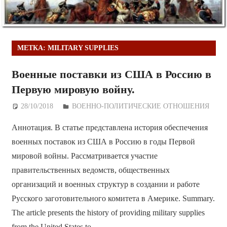
МЕТКА:
MILITARY SUPPLIES
Военные поставки из США в Россию в
Первую мировую войну.
28/10/2018
Дежурный по Редакции
ВОЕННО-ПОЛИТИЧЕСКИE ОТНОШЕНИЯ
Аннотация. В статье представлена история обеспечения
военных поставок из США в Россию в годы Первой
мировой войны. Рассматривается участие
правительственных ведомств, общественных
организаций и военных структур в создании и работе
Русского заготовительного комитета в Америке. Summary.
The article presents the history of providing military supplies
from the United States to