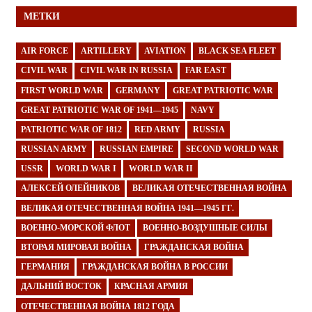
МЕТКИ
AIR FORCE
ARTILLERY
AVIATION
BLACK SEA FLEET
CIVIL WAR
CIVIL WAR IN RUSSIA
FAR EAST
FIRST WORLD WAR
GERMANY
GREAT PATRIOTIC WAR
GREAT PATRIOTIC WAR OF 1941—1945
NAVY
PATRIOTIC WAR OF 1812
RED ARMY
RUSSIA
RUSSIAN ARMY
RUSSIAN EMPIRE
SECOND WORLD WAR
USSR
WORLD WAR I
WORLD WAR II
АЛЕКСЕЙ ОЛЕЙНИКОВ
ВЕЛИКАЯ ОТЕЧЕСТВЕННАЯ ВОЙНА
ВЕЛИКАЯ ОТЕЧЕСТВЕННАЯ ВОЙНА 1941—1945 ГГ.
ВОЕННО-МОРСКОЙ ФЛОТ
ВОЕННО-ВОЗДУШНЫЕ СИЛЫ
ВТОРАЯ МИРОВАЯ ВОЙНА
ГРАЖДАНСКАЯ ВОЙНА
ГЕРМАНИЯ
ГРАЖДАНСКАЯ ВОЙНА В РОССИИ
ДАЛЬНИЙ ВОСТОК
КРАСНАЯ АРМИЯ
ОТЕЧЕСТВЕННАЯ ВОЙНА 1812 ГОДА