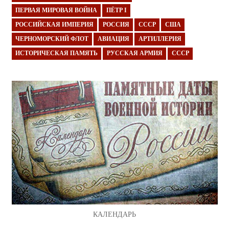
ПЕРВАЯ МИРОВАЯ ВОЙНА
ПЁТР I
РОССИЙСКАЯ ИМПЕРИЯ
РОССИЯ
СССР
США
ЧЕРНОМОРСКИЙ ФЛОТ
АВИАЦИЯ
АРТИЛЛЕРИЯ
ИСТОРИЧЕСКАЯ ПАМЯТЬ
РУССКАЯ АРМИЯ
СССР
КАЛЕНДАРЬ