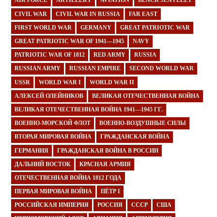
AIR FORCE
ARTILLERY
AVIATION
BLACK SEA FLEET
CIVIL WAR
CIVIL WAR IN RUSSIA
FAR EAST
FIRST WORLD WAR
GERMANY
GREAT PATRIOTIC WAR
GREAT PATRIOTIC WAR OF 1941—1945
NAVY
PATRIOTIC WAR OF 1812
RED ARMY
RUSSIA
RUSSIAN ARMY
RUSSIAN EMPIRE
SECOND WORLD WAR
USSR
WORLD WAR I
WORLD WAR II
АЛЕКСЕЙ ОЛЕЙНИКОВ
ВЕЛИКАЯ ОТЕЧЕСТВЕННАЯ ВОЙНА
ВЕЛИКАЯ ОТЕЧЕСТВЕННАЯ ВОЙНА 1941—1945 ГГ.
ВОЕННО-МОРСКОЙ ФЛОТ
ВОЕННО-ВОЗДУШНЫЕ СИЛЫ
ВТОРАЯ МИРОВАЯ ВОЙНА
ГРАЖДАНСКАЯ ВОЙНА
ГЕРМАНИЯ
ГРАЖДАНСКАЯ ВОЙНА В РОССИИ
ДАЛЬНИЙ ВОСТОК
КРАСНАЯ АРМИЯ
ОТЕЧЕСТВЕННАЯ ВОЙНА 1812 ГОДА
ПЕРВАЯ МИРОВАЯ ВОЙНА
ПЁТР I
РОССИЙСКАЯ ИМПЕРИЯ
РОССИЯ
СССР
США