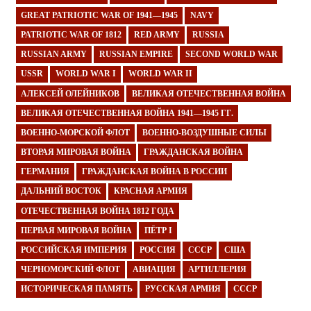
GREAT PATRIOTIC WAR OF 1941—1945
NAVY
PATRIOTIC WAR OF 1812
RED ARMY
RUSSIA
RUSSIAN ARMY
RUSSIAN EMPIRE
SECOND WORLD WAR
USSR
WORLD WAR I
WORLD WAR II
АЛЕКСЕЙ ОЛЕЙНИКОВ
ВЕЛИКАЯ ОТЕЧЕСТВЕННАЯ ВОЙНА
ВЕЛИКАЯ ОТЕЧЕСТВЕННАЯ ВОЙНА 1941—1945 ГГ.
ВОЕННО-МОРСКОЙ ФЛОТ
ВОЕННО-ВОЗДУШНЫЕ СИЛЫ
ВТОРАЯ МИРОВАЯ ВОЙНА
ГРАЖДАНСКАЯ ВОЙНА
ГЕРМАНИЯ
ГРАЖДАНСКАЯ ВОЙНА В РОССИИ
ДАЛЬНИЙ ВОСТОК
КРАСНАЯ АРМИЯ
ОТЕЧЕСТВЕННАЯ ВОЙНА 1812 ГОДА
ПЕРВАЯ МИРОВАЯ ВОЙНА
ПЁТР I
РОССИЙСКАЯ ИМПЕРИЯ
РОССИЯ
СССР
США
ЧЕРНОМОРСКИЙ ФЛОТ
АВИАЦИЯ
АРТИЛЛЕРИЯ
ИСТОРИЧЕСКАЯ ПАМЯТЬ
РУССКАЯ АРМИЯ
СССР