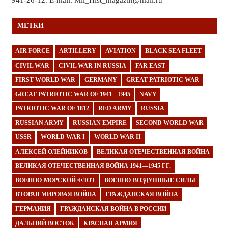
941-26-12. E-mail: Mil_Hist_magazin@mail.ru
МЕТКИ
AIR FORCE
ARTILLERY
AVIATION
BLACK SEA FLEET
CIVIL WAR
CIVIL WAR IN RUSSIA
FAR EAST
FIRST WORLD WAR
GERMANY
GREAT PATRIOTIC WAR
GREAT PATRIOTIC WAR OF 1941—1945
NAVY
PATRIOTIC WAR OF 1812
RED ARMY
RUSSIA
RUSSIAN ARMY
RUSSIAN EMPIRE
SECOND WORLD WAR
USSR
WORLD WAR I
WORLD WAR II
АЛЕКСЕЙ ОЛЕЙНИКОВ
ВЕЛИКАЯ ОТЕЧЕСТВЕННАЯ ВОЙНА
ВЕЛИКАЯ ОТЕЧЕСТВЕННАЯ ВОЙНА 1941—1945 ГГ.
ВОЕННО-МОРСКОЙ ФЛОТ
ВОЕННО-ВОЗДУШНЫЕ СИЛЫ
ВТОРАЯ МИРОВАЯ ВОЙНА
ГРАЖДАНСКАЯ ВОЙНА
ГЕРМАНИЯ
ГРАЖДАНСКАЯ ВОЙНА В РОССИИ
ДАЛЬНИЙ ВОСТОК
КРАСНАЯ АРМИЯ