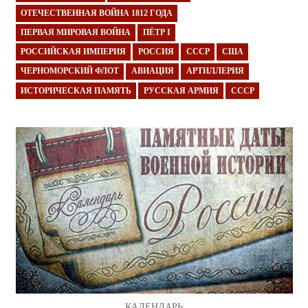
ОТЕЧЕСТВЕННАЯ ВОЙНА 1812 ГОДА
ПЕРВАЯ МИРОВАЯ ВОЙНА
ПЁТР I
РОССИЙСКАЯ ИМПЕРИЯ
РОССИЯ
СССР
США
ЧЕРНОМОРСКИЙ ФЛОТ
АВИАЦИЯ
АРТИЛЛЕРИЯ
ИСТОРИЧЕСКАЯ ПАМЯТЬ
РУССКАЯ АРМИЯ
СССР
КАЛЕНДАРЬ