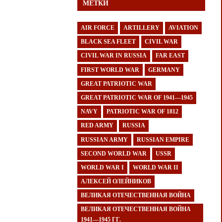
МЕТКИ
AIR FORCE
ARTILLERY
AVIATION
BLACK SEA FLEET
CIVIL WAR
CIVIL WAR IN RUSSIA
FAR EAST
FIRST WORLD WAR
GERMANY
GREAT PATRIOTIC WAR
GREAT PATRIOTIC WAR OF 1941—1945
NAVY
PATRIOTIC WAR OF 1812
RED ARMY
RUSSIA
RUSSIAN ARMY
RUSSIAN EMPIRE
SECOND WORLD WAR
USSR
WORLD WAR I
WORLD WAR II
АЛЕКСЕЙ ОЛЕЙНИКОВ
ВЕЛИКАЯ ОТЕЧЕСТВЕННАЯ ВОЙНА
ВЕЛИКАЯ ОТЕЧЕСТВЕННАЯ ВОЙНА
1941—1945 ГГ.