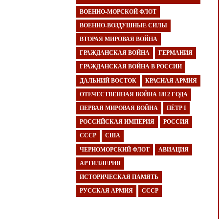
ВОЕННО-МОРСКОЙ ФЛОТ
ВОЕННО-ВОЗДУШНЫЕ СИЛЫ
ВТОРАЯ МИРОВАЯ ВОЙНА
ГРАЖДАНСКАЯ ВОЙНА
ГЕРМАНИЯ
ГРАЖДАНСКАЯ ВОЙНА В РОССИИ
ДАЛЬНИЙ ВОСТОК
КРАСНАЯ АРМИЯ
ОТЕЧЕСТВЕННАЯ ВОЙНА 1812 ГОДА
ПЕРВАЯ МИРОВАЯ ВОЙНА
ПЁТР I
РОССИЙСКАЯ ИМПЕРИЯ
РОССИЯ
СССР
США
ЧЕРНОМОРСКИЙ ФЛОТ
АВИАЦИЯ
АРТИЛЛЕРИЯ
ИСТОРИЧЕСКАЯ ПАМЯТЬ
РУССКАЯ АРМИЯ
СССР