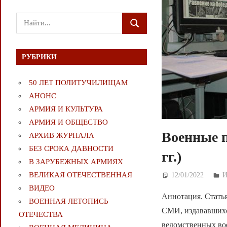
Поиск
ПОИСК
для:
РУБРИКИ
50 ЛЕТ ПОЛИТУЧИЛИЩАМ
АНОНС
АРМИЯ И КУЛЬТУРА
АРМИЯ И ОБЩЕСТВО
Военные 
АРХИВ ЖУРНАЛА
БЕЗ СРОКА ДАВНОСТИ
гг.)
В ЗАРУБЕЖНЫХ АРМИЯХ
ВЕЛИКАЯ ОТЕЧЕСТВЕННАЯ
12/01/2022
Д
ВИДЕО
Аннотация. Стать
ВОЕННАЯ ЛЕТОПИСЬ
СМИ, издававшихс
ОТЕЧЕСТВА
ведомственных во