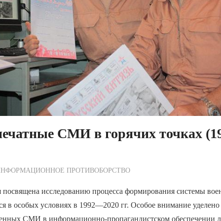
печатные СМИ в горячих точках (
ежурный по Редакции
ИНФОРМАЦИОННОЕ ПРОТИВОБОРСТВО
я посвящена исследованию процесса формирования системы во
я в особых условиях в 1992—2020 гг. Особое внимание уделено
енных СМИ в информационно-пропагандистском обеспечении л