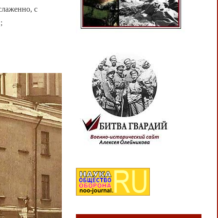
слаженно, с
;