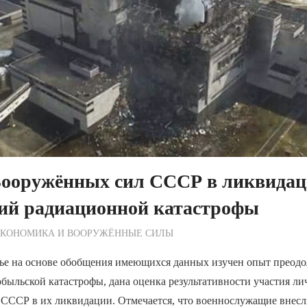
Вооружённых сил СССР в ликвида
вий радиационной катастрофы
ежурный по Редакции
ЭКОНОМИКА И ВООРУЖЁННЫЕ СИЛЫ
тье на основе обобщения имеющихся данных изучен опыт преод
быльской катастрофы, дана оценка результативности участия ли
СССР в их ликвидации. Отмечается, что военнослужащие вне