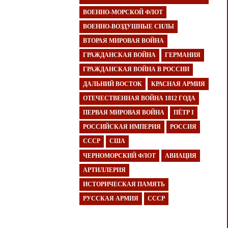
ВОЕННО-МОРСКОЙ ФЛОТ
ВОЕННО-ВОЗДУШНЫЕ СИЛЫ
ВТОРАЯ МИРОВАЯ ВОЙНА
ГРАЖДАНСКАЯ ВОЙНА
ГЕРМАНИЯ
ГРАЖДАНСКАЯ ВОЙНА В РОССИИ
ДАЛЬНИЙ ВОСТОК
КРАСНАЯ АРМИЯ
ОТЕЧЕСТВЕННАЯ ВОЙНА 1812 ГОДА
ПЕРВАЯ МИРОВАЯ ВОЙНА
ПЁТР I
РОССИЙСКАЯ ИМПЕРИЯ
РОССИЯ
СССР
США
ЧЕРНОМОРСКИЙ ФЛОТ
АВИАЦИЯ
АРТИЛЛЕРИЯ
ИСТОРИЧЕСКАЯ ПАМЯТЬ
РУССКАЯ АРМИЯ
СССР