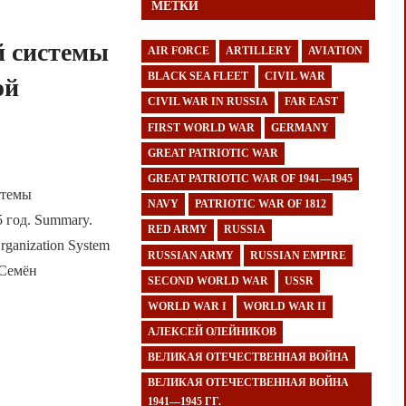
МЕТКИ
й системы
AIR FORCE
ARTILLERY
AVIATION
BLACK SEA FLEET
CIVIL WAR
ой
CIVIL WAR IN RUSSIA
FAR EAST
FIRST WORLD WAR
GERMANY
GREAT PATRIOTIC WAR
GREAT PATRIOTIC WAR OF 1941—1945
стемы
NAVY
PATRIOTIC WAR OF 1812
 год. Summary.
RED ARMY
RUSSIA
 Organization System
RUSSIAN ARMY
RUSSIAN EMPIRE
 Семён
SECOND WORLD WAR
USSR
WORLD WAR I
WORLD WAR II
АЛЕКСЕЙ ОЛЕЙНИКОВ
ВЕЛИКАЯ ОТЕЧЕСТВЕННАЯ ВОЙНА
ВЕЛИКАЯ ОТЕЧЕСТВЕННАЯ ВОЙНА
1941—1945 ГГ.