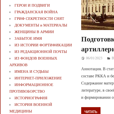
ГЕРОИ И ПОДВИГИ
ГРАЖДАНСКАЯ ВОЙНА
ГРИФ СЕКРЕТНОСТИ СНЯТ
ДОКУМЕНТЫ и МАТЕРИАЛЫ
ЖЕНЩИНЫ В АРМИИ
Подготовк
ЗАБЫТОЕ ИМЯ
ИЗ ИСТОРИИ ФОРТИФИКАЦИИ
артиллери
ИЗ РЕДАКЦИОННОЙ ПОЧТЫ
ИЗ ФОНДОВ ВОЕННЫХ
06/01/2023
Д
АРХИВОВ
Аннотация. В стат
ИМЕНА И СУДЬБЫ
составе РККА и б
ИНТЕРНЕТ-ПРИЛОЖЕНИЕ
Содержание матери
ИНФОРМАЦИОННОЕ
литературе, в сво
ПРОТИВОБОРСТВО
и формировании о
ИСТОРИОГРАФИЯ
ИСТОРИЯ ВОЕННОЙ
МЕДИЦИНЫ
ЧИТАТЬ