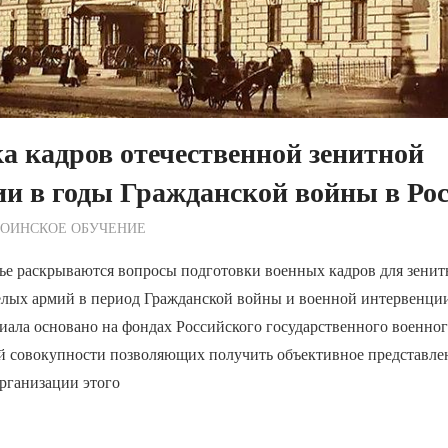
а кадров отечественной зенитной
и в годы Гражданской войны в Ро
ежурный по Редакции
ВОИНСКОЕ ОБУЧЕНИЕ
ье раскрываются вопросы подготовки военных кадров для зенит
елых армий в период Гражданской войны и военной интервенции
ала основано на фондах Российского государственного военног
ей совокупности позволяющих получить объективное представле
рганизации этого