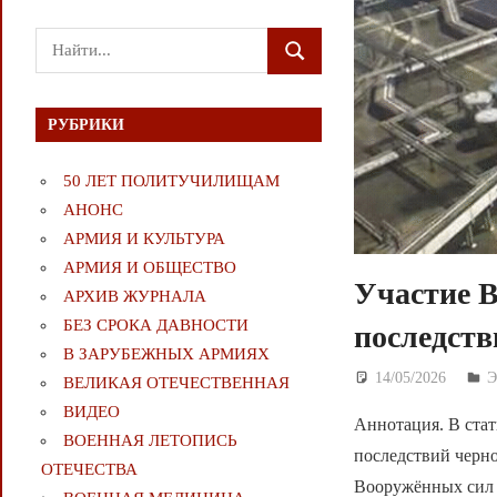
Поиск
ПОИСК
для:
РУБРИКИ
50 ЛЕТ ПОЛИТУЧИЛИЩАМ
АНОНС
АРМИЯ И КУЛЬТУРА
АРМИЯ И ОБЩЕСТВО
Участие 
АРХИВ ЖУРНАЛА
БЕЗ СРОКА ДАВНОСТИ
последст
В ЗАРУБЕЖНЫХ АРМИЯХ
14/05/2026
Д
ВЕЛИКАЯ ОТЕЧЕСТВЕННАЯ
ВИДЕО
Аннотация. В ста
ВОЕННАЯ ЛЕТОПИСЬ
последствий черно
ОТЕЧЕСТВА
Вооружённых сил 