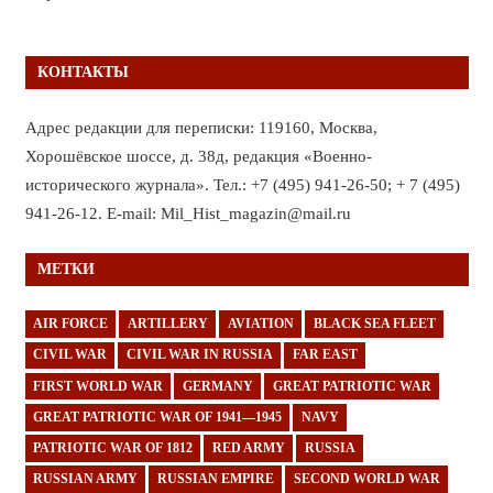
КОНТАКТЫ
Адрес редакции для переписки: 119160, Москва,
Хорошёвское шоссе, д. 38д, редакция «Военно-
исторического журнала». Тел.: +7 (495) 941-26-50; + 7 (495)
941-26-12. E-mail: Mil_Hist_magazin@mail.ru
МЕТКИ
AIR FORCE
ARTILLERY
AVIATION
BLACK SEA FLEET
CIVIL WAR
CIVIL WAR IN RUSSIA
FAR EAST
FIRST WORLD WAR
GERMANY
GREAT PATRIOTIC WAR
GREAT PATRIOTIC WAR OF 1941—1945
NAVY
PATRIOTIC WAR OF 1812
RED ARMY
RUSSIA
RUSSIAN ARMY
RUSSIAN EMPIRE
SECOND WORLD WAR