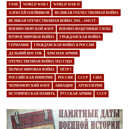
USSR
WORLD WAR I
WORLD WAR II
АЛЕКСЕЙ ОЛЕЙНИКОВ
ВЕЛИКАЯ ОТЕЧЕСТВЕННАЯ ВОЙНА
ВЕЛИКАЯ ОТЕЧЕСТВЕННАЯ ВОЙНА 1941—1945 ГГ.
ВОЕННО-МОРСКОЙ ФЛОТ
ВОЕННО-ВОЗДУШНЫЕ СИЛЫ
ВТОРАЯ МИРОВАЯ ВОЙНА
ГРАЖДАНСКАЯ ВОЙНА
ГЕРМАНИЯ
ГРАЖДАНСКАЯ ВОЙНА В РОССИИ
ДАЛЬНИЙ ВОСТОК
КРАСНАЯ АРМИЯ
ОТЕЧЕСТВЕННАЯ ВОЙНА 1812 ГОДА
ПЕРВАЯ МИРОВАЯ ВОЙНА
ПЁТР I
РОССИЙСКАЯ ИМПЕРИЯ
РОССИЯ
СССР
США
ЧЕРНОМОРСКИЙ ФЛОТ
АВИАЦИЯ
АРТИЛЛЕРИЯ
ИСТОРИЧЕСКАЯ ПАМЯТЬ
РУССКАЯ АРМИЯ
СССР