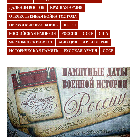
ДАЛЬНИЙ ВОСТОК
КРАСНАЯ АРМИЯ
ОТЕЧЕСТВЕННАЯ ВОЙНА 1812 ГОДА
ПЕРВАЯ МИРОВАЯ ВОЙНА
ПЁТР I
РОССИЙСКАЯ ИМПЕРИЯ
РОССИЯ
СССР
США
ЧЕРНОМОРСКИЙ ФЛОТ
АВИАЦИЯ
АРТИЛЛЕРИЯ
ИСТОРИЧЕСКАЯ ПАМЯТЬ
РУССКАЯ АРМИЯ
СССР