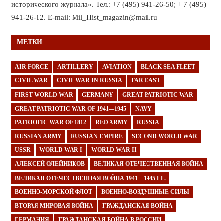
исторического журнала». Тел.: +7 (495) 941-26-50; + 7 (495)
941-26-12. E-mail: Mil_Hist_magazin@mail.ru
МЕТКИ
AIR FORCE
ARTILLERY
AVIATION
BLACK SEA FLEET
CIVIL WAR
CIVIL WAR IN RUSSIA
FAR EAST
FIRST WORLD WAR
GERMANY
GREAT PATRIOTIC WAR
GREAT PATRIOTIC WAR OF 1941—1945
NAVY
PATRIOTIC WAR OF 1812
RED ARMY
RUSSIA
RUSSIAN ARMY
RUSSIAN EMPIRE
SECOND WORLD WAR
USSR
WORLD WAR I
WORLD WAR II
АЛЕКСЕЙ ОЛЕЙНИКОВ
ВЕЛИКАЯ ОТЕЧЕСТВЕННАЯ ВОЙНА
ВЕЛИКАЯ ОТЕЧЕСТВЕННАЯ ВОЙНА 1941—1945 ГГ.
ВОЕННО-МОРСКОЙ ФЛОТ
ВОЕННО-ВОЗДУШНЫЕ СИЛЫ
ВТОРАЯ МИРОВАЯ ВОЙНА
ГРАЖДАНСКАЯ ВОЙНА
ГЕРМАНИЯ
ГРАЖДАНСКАЯ ВОЙНА В РОССИИ