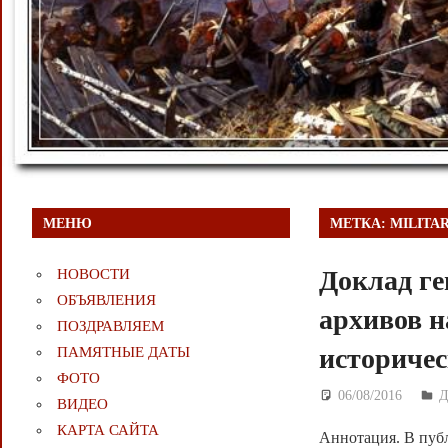
МЕНЮ
МЕТКА:
MILITA
Доклад ге
НОВОСТИ
ОБЪЯВЛЕНИЯ
архивов н
ПОЗДРАВЛЯЕМ
историческ
ПАМЯТНЫЕ ДАТЫ
ФОТО
06/08/2016
Д
ВИДЕО
КАРТА САЙТА
Аннотация. В пуб