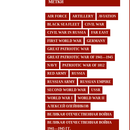
МЕТКИ
AIR FORCE
ARTILLERY
AVIATION
BLACK SEA FLEET
CIVIL WAR
CIVIL WAR IN RUSSIA
FAR EAST
FIRST WORLD WAR
GERMANY
GREAT PATRIOTIC WAR
GREAT PATRIOTIC WAR OF 1941—1945
NAVY
PATRIOTIC WAR OF 1812
RED ARMY
RUSSIA
RUSSIAN ARMY
RUSSIAN EMPIRE
SECOND WORLD WAR
USSR
WORLD WAR I
WORLD WAR II
АЛЕКСЕЙ ОЛЕЙНИКОВ
ВЕЛИКАЯ ОТЕЧЕСТВЕННАЯ ВОЙНА
ВЕЛИКАЯ ОТЕЧЕСТВЕННАЯ ВОЙНА
1941—1945 ГГ.