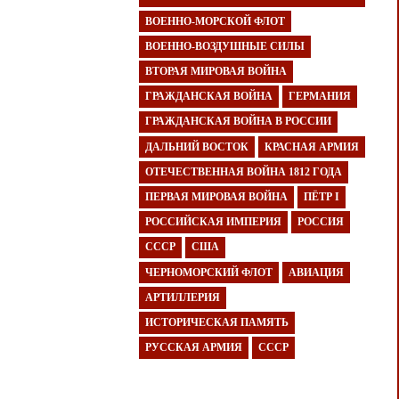
ВОЕННО-МОРСКОЙ ФЛОТ
ВОЕННО-ВОЗДУШНЫЕ СИЛЫ
ВТОРАЯ МИРОВАЯ ВОЙНА
ГРАЖДАНСКАЯ ВОЙНА
ГЕРМАНИЯ
ГРАЖДАНСКАЯ ВОЙНА В РОССИИ
ДАЛЬНИЙ ВОСТОК
КРАСНАЯ АРМИЯ
ОТЕЧЕСТВЕННАЯ ВОЙНА 1812 ГОДА
ПЕРВАЯ МИРОВАЯ ВОЙНА
ПЁТР I
РОССИЙСКАЯ ИМПЕРИЯ
РОССИЯ
СССР
США
ЧЕРНОМОРСКИЙ ФЛОТ
АВИАЦИЯ
АРТИЛЛЕРИЯ
ИСТОРИЧЕСКАЯ ПАМЯТЬ
РУССКАЯ АРМИЯ
СССР