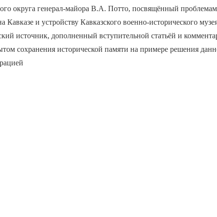
ного округа генерал-майора В.А. Потто, посвящённый проблема
а Кавказе и устройству Кавказского военно-исторического муз
ский источник, дополненный вступительной статьёй и коммента
ытом сохранения исторической памяти на примере решения данн
рацией