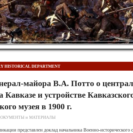
RY HISTORICAL DEPARTMENT
нерал-майора В.А. Потто о центра
а Кавказе и устройстве Кавказског
ого музея в 1900 г.
ежурный по Редакции
ДОКУМЕНТЫ и МАТЕРИАЛЫ
ликации представлен доклад начальника Военно-исторического 