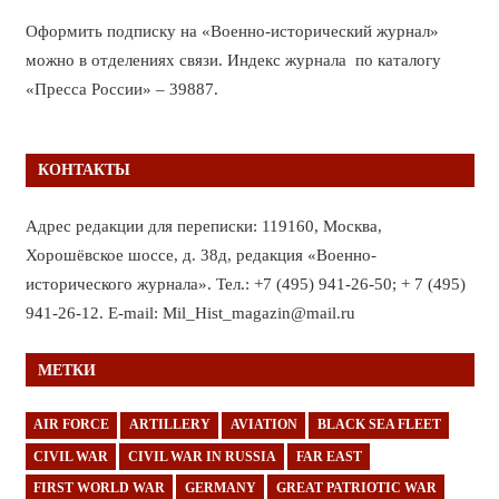
Оформить подписку на «Военно-исторический журнал»
можно в отделениях связи. Индекс журнала по каталогу
«Пресса России» – 39887.
КОНТАКТЫ
Адрес редакции для переписки: 119160, Москва,
Хорошёвское шоссе, д. 38д, редакция «Военно-
исторического журнала». Тел.: +7 (495) 941-26-50; + 7 (495)
941-26-12. E-mail: Mil_Hist_magazin@mail.ru
МЕТКИ
AIR FORCE
ARTILLERY
AVIATION
BLACK SEA FLEET
CIVIL WAR
CIVIL WAR IN RUSSIA
FAR EAST
FIRST WORLD WAR
GERMANY
GREAT PATRIOTIC WAR