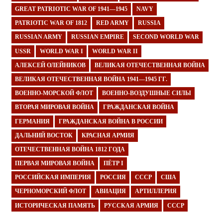
GREAT PATRIOTIC WAR OF 1941—1945
NAVY
PATRIOTIC WAR OF 1812
RED ARMY
RUSSIA
RUSSIAN ARMY
RUSSIAN EMPIRE
SECOND WORLD WAR
USSR
WORLD WAR I
WORLD WAR II
АЛЕКСЕЙ ОЛЕЙНИКОВ
ВЕЛИКАЯ ОТЕЧЕСТВЕННАЯ ВОЙНА
ВЕЛИКАЯ ОТЕЧЕСТВЕННАЯ ВОЙНА 1941—1945 ГГ.
ВОЕННО-МОРСКОЙ ФЛОТ
ВОЕННО-ВОЗДУШНЫЕ СИЛЫ
ВТОРАЯ МИРОВАЯ ВОЙНА
ГРАЖДАНСКАЯ ВОЙНА
ГЕРМАНИЯ
ГРАЖДАНСКАЯ ВОЙНА В РОССИИ
ДАЛЬНИЙ ВОСТОК
КРАСНАЯ АРМИЯ
ОТЕЧЕСТВЕННАЯ ВОЙНА 1812 ГОДА
ПЕРВАЯ МИРОВАЯ ВОЙНА
ПЁТР I
РОССИЙСКАЯ ИМПЕРИЯ
РОССИЯ
СССР
США
ЧЕРНОМОРСКИЙ ФЛОТ
АВИАЦИЯ
АРТИЛЛЕРИЯ
ИСТОРИЧЕСКАЯ ПАМЯТЬ
РУССКАЯ АРМИЯ
СССР