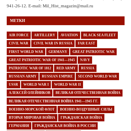
941-26-12. E-mail: Mil_Hist_magazin@mail.ru
МЕТКИ
AIR FORCE
ARTILLERY
AVIATION
BLACK SEA FLEET
CIVIL WAR
CIVIL WAR IN RUSSIA
FAR EAST
FIRST WORLD WAR
GERMANY
GREAT PATRIOTIC WAR
GREAT PATRIOTIC WAR OF 1941—1945
NAVY
PATRIOTIC WAR OF 1812
RED ARMY
RUSSIA
RUSSIAN ARMY
RUSSIAN EMPIRE
SECOND WORLD WAR
USSR
WORLD WAR I
WORLD WAR II
АЛЕКСЕЙ ОЛЕЙНИКОВ
ВЕЛИКАЯ ОТЕЧЕСТВЕННАЯ ВОЙНА
ВЕЛИКАЯ ОТЕЧЕСТВЕННАЯ ВОЙНА 1941—1945 ГГ.
ВОЕННО-МОРСКОЙ ФЛОТ
ВОЕННО-ВОЗДУШНЫЕ СИЛЫ
ВТОРАЯ МИРОВАЯ ВОЙНА
ГРАЖДАНСКАЯ ВОЙНА
ГЕРМАНИЯ
ГРАЖДАНСКАЯ ВОЙНА В РОССИИ