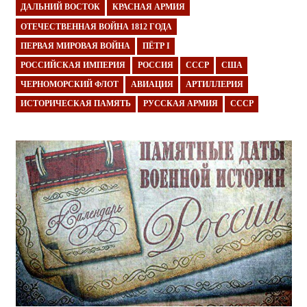
ДАЛЬНИЙ ВОСТОК
КРАСНАЯ АРМИЯ
ОТЕЧЕСТВЕННАЯ ВОЙНА 1812 ГОДА
ПЕРВАЯ МИРОВАЯ ВОЙНА
ПЁТР I
РОССИЙСКАЯ ИМПЕРИЯ
РОССИЯ
СССР
США
ЧЕРНОМОРСКИЙ ФЛОТ
АВИАЦИЯ
АРТИЛЛЕРИЯ
ИСТОРИЧЕСКАЯ ПАМЯТЬ
РУССКАЯ АРМИЯ
СССР