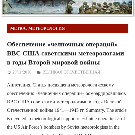
МЕТКА:
МЕТЕОРОЛОГИЯ
Обеспечение «челночных операций»
ВВС США советскими метеорологами
в годы Второй мировой войны
29/11/2016
Дежурный по Редакции
ВЕЛИКАЯ ОТЕЧЕСТВЕННАЯ
Аннотация. Статья посвящена метеорологическому
обеспечению «челночных операций» бомбардировщиков
ВВС США советскими метеорологами в годы Великой
Отечественной войны 1941—1945 гг. Summary. The article
is devoted to meteorological support of «shuttle operations» of
the US Air Force’s bombers by Soviet meteorologists in the