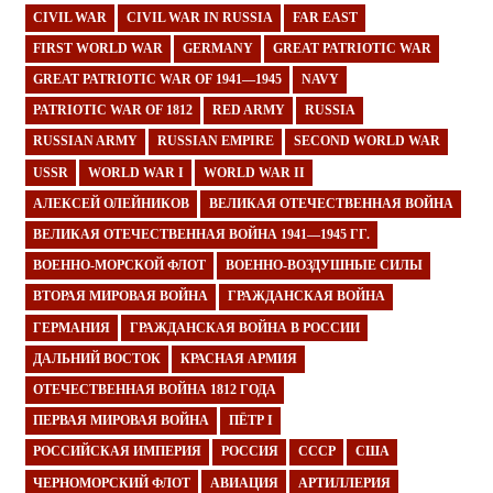
CIVIL WAR
CIVIL WAR IN RUSSIA
FAR EAST
FIRST WORLD WAR
GERMANY
GREAT PATRIOTIC WAR
GREAT PATRIOTIC WAR OF 1941—1945
NAVY
PATRIOTIC WAR OF 1812
RED ARMY
RUSSIA
RUSSIAN ARMY
RUSSIAN EMPIRE
SECOND WORLD WAR
USSR
WORLD WAR I
WORLD WAR II
АЛЕКСЕЙ ОЛЕЙНИКОВ
ВЕЛИКАЯ ОТЕЧЕСТВЕННАЯ ВОЙНА
ВЕЛИКАЯ ОТЕЧЕСТВЕННАЯ ВОЙНА 1941—1945 ГГ.
ВОЕННО-МОРСКОЙ ФЛОТ
ВОЕННО-ВОЗДУШНЫЕ СИЛЫ
ВТОРАЯ МИРОВАЯ ВОЙНА
ГРАЖДАНСКАЯ ВОЙНА
ГЕРМАНИЯ
ГРАЖДАНСКАЯ ВОЙНА В РОССИИ
ДАЛЬНИЙ ВОСТОК
КРАСНАЯ АРМИЯ
ОТЕЧЕСТВЕННАЯ ВОЙНА 1812 ГОДА
ПЕРВАЯ МИРОВАЯ ВОЙНА
ПЁТР I
РОССИЙСКАЯ ИМПЕРИЯ
РОССИЯ
СССР
США
ЧЕРНОМОРСКИЙ ФЛОТ
АВИАЦИЯ
АРТИЛЛЕРИЯ