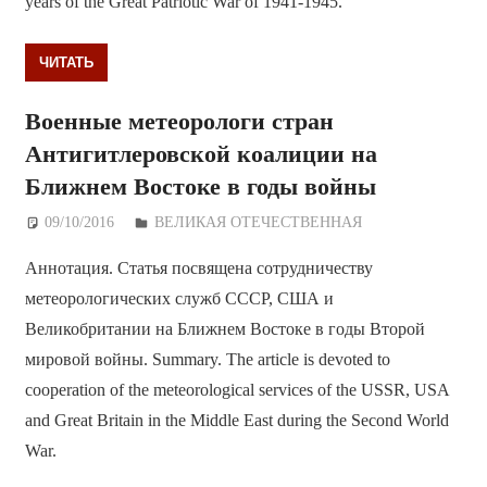
years of the Great Patriotic War of 1941-1945.
ЧИТАТЬ
Военные метеорологи стран
Антигитлеровской коалиции на
Ближнем Востоке в годы войны
09/10/2016
Дежурный по Редакции
ВЕЛИКАЯ ОТЕЧЕСТВЕННАЯ
Аннотация. Статья посвящена сотрудничеству
метеорологических служб СССР, США и
Великобритании на Ближнем Востоке в годы Второй
мировой войны. Summary. The article is devoted to
cooperation of the meteorological services of the USSR, USA
and Great Britain in the Middle East during the Second World
War.