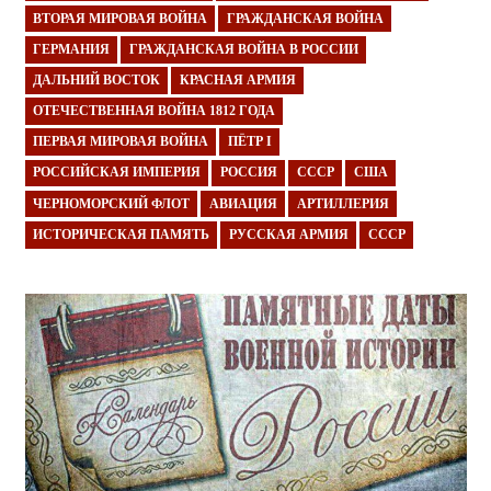
ВТОРАЯ МИРОВАЯ ВОЙНА
ГРАЖДАНСКАЯ ВОЙНА
ГЕРМАНИЯ
ГРАЖДАНСКАЯ ВОЙНА В РОССИИ
ДАЛЬНИЙ ВОСТОК
КРАСНАЯ АРМИЯ
ОТЕЧЕСТВЕННАЯ ВОЙНА 1812 ГОДА
ПЕРВАЯ МИРОВАЯ ВОЙНА
ПЁТР I
РОССИЙСКАЯ ИМПЕРИЯ
РОССИЯ
СССР
США
ЧЕРНОМОРСКИЙ ФЛОТ
АВИАЦИЯ
АРТИЛЛЕРИЯ
ИСТОРИЧЕСКАЯ ПАМЯТЬ
РУССКАЯ АРМИЯ
СССР