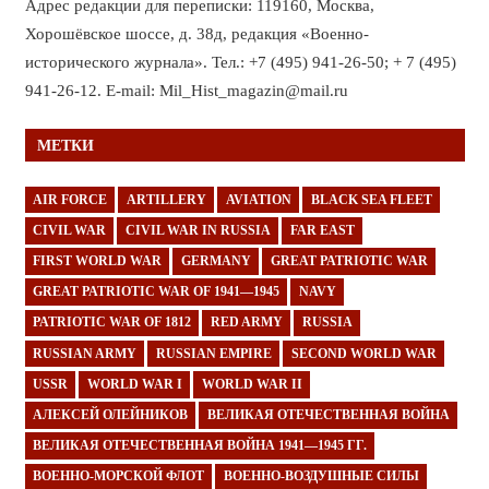
Адрес редакции для переписки: 119160, Москва,
Хорошёвское шоссе, д. 38д, редакция «Военно-
исторического журнала». Тел.: +7 (495) 941-26-50; + 7 (495)
941-26-12. E-mail: Mil_Hist_magazin@mail.ru
МЕТКИ
AIR FORCE
ARTILLERY
AVIATION
BLACK SEA FLEET
CIVIL WAR
CIVIL WAR IN RUSSIA
FAR EAST
FIRST WORLD WAR
GERMANY
GREAT PATRIOTIC WAR
GREAT PATRIOTIC WAR OF 1941—1945
NAVY
PATRIOTIC WAR OF 1812
RED ARMY
RUSSIA
RUSSIAN ARMY
RUSSIAN EMPIRE
SECOND WORLD WAR
USSR
WORLD WAR I
WORLD WAR II
АЛЕКСЕЙ ОЛЕЙНИКОВ
ВЕЛИКАЯ ОТЕЧЕСТВЕННАЯ ВОЙНА
ВЕЛИКАЯ ОТЕЧЕСТВЕННАЯ ВОЙНА 1941—1945 ГГ.
ВОЕННО-МОРСКОЙ ФЛОТ
ВОЕННО-ВОЗДУШНЫЕ СИЛЫ