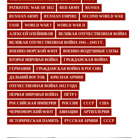
PATRIOTIC WAR OF 1812
RED ARMY
RUSSIA
RUSSIAN ARMY
RUSSIAN EMPIRE
SECOND WORLD WAR
USSR
WORLD WAR I
WORLD WAR II
АЛЕКСЕЙ ОЛЕЙНИКОВ
ВЕЛИКАЯ ОТЕЧЕСТВЕННАЯ ВОЙНА
ВЕЛИКАЯ ОТЕЧЕСТВЕННАЯ ВОЙНА 1941—1945 ГГ.
ВОЕННО-МОРСКОЙ ФЛОТ
ВОЕННО-ВОЗДУШНЫЕ СИЛЫ
ВТОРАЯ МИРОВАЯ ВОЙНА
ГРАЖДАНСКАЯ ВОЙНА
ГЕРМАНИЯ
ГРАЖДАНСКАЯ ВОЙНА В РОССИИ
ДАЛЬНИЙ ВОСТОК
КРАСНАЯ АРМИЯ
ОТЕЧЕСТВЕННАЯ ВОЙНА 1812 ГОДА
ПЕРВАЯ МИРОВАЯ ВОЙНА
ПЁТР I
РОССИЙСКАЯ ИМПЕРИЯ
РОССИЯ
СССР
США
ЧЕРНОМОРСКИЙ ФЛОТ
АВИАЦИЯ
АРТИЛЛЕРИЯ
ИСТОРИЧЕСКАЯ ПАМЯТЬ
РУССКАЯ АРМИЯ
СССР