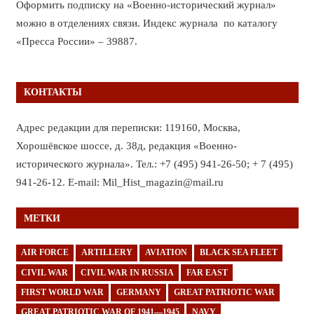
Оформить подписку на «Военно-исторический журнал»
можно в отделениях связи. Индекс журнала по каталогу
«Пресса России» – 39887.
КОНТАКТЫ
Адрес редакции для переписки: 119160, Москва,
Хорошёвское шоссе, д. 38д, редакция «Военно-
исторического журнала». Тел.: +7 (495) 941-26-50; + 7 (495)
941-26-12. E-mail: Mil_Hist_magazin@mail.ru
МЕТКИ
AIR FORCE
ARTILLERY
AVIATION
BLACK SEA FLEET
CIVIL WAR
CIVIL WAR IN RUSSIA
FAR EAST
FIRST WORLD WAR
GERMANY
GREAT PATRIOTIC WAR
GREAT PATRIOTIC WAR OF 1941—1945
NAVY