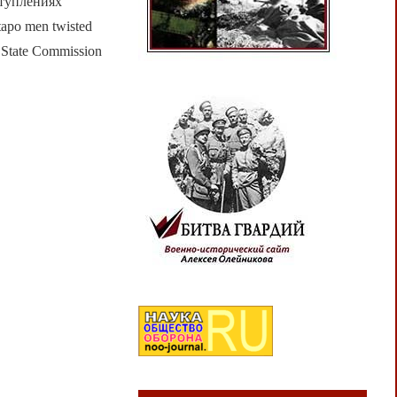
ступлениях
po men twisted
ry State Commission