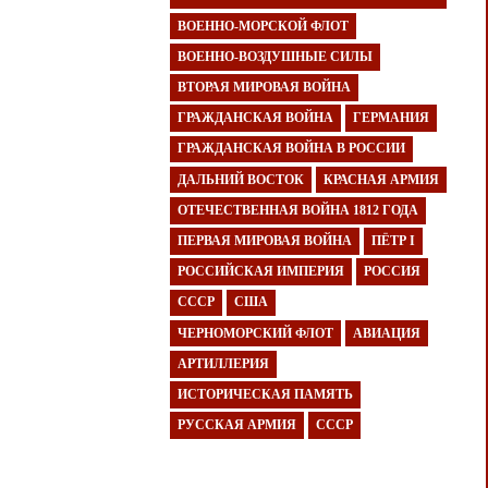
ВОЕННО-МОРСКОЙ ФЛОТ
ВОЕННО-ВОЗДУШНЫЕ СИЛЫ
ВТОРАЯ МИРОВАЯ ВОЙНА
ГРАЖДАНСКАЯ ВОЙНА
ГЕРМАНИЯ
ГРАЖДАНСКАЯ ВОЙНА В РОССИИ
ДАЛЬНИЙ ВОСТОК
КРАСНАЯ АРМИЯ
ОТЕЧЕСТВЕННАЯ ВОЙНА 1812 ГОДА
ПЕРВАЯ МИРОВАЯ ВОЙНА
ПЁТР I
РОССИЙСКАЯ ИМПЕРИЯ
РОССИЯ
СССР
США
ЧЕРНОМОРСКИЙ ФЛОТ
АВИАЦИЯ
АРТИЛЛЕРИЯ
ИСТОРИЧЕСКАЯ ПАМЯТЬ
РУССКАЯ АРМИЯ
СССР