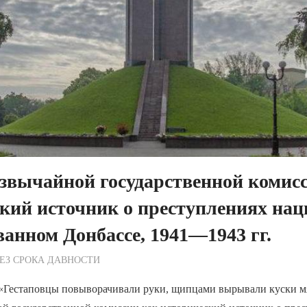
звычайной государственной комис
кий источник о преступлениях нац
анном Донбассе, 1941—1943 гг.
ежурный по Редакции
ЕЗ СРОКА ДАВНОСТИ
естаповцы повыворачивали руки, щипцами вырывали куски м