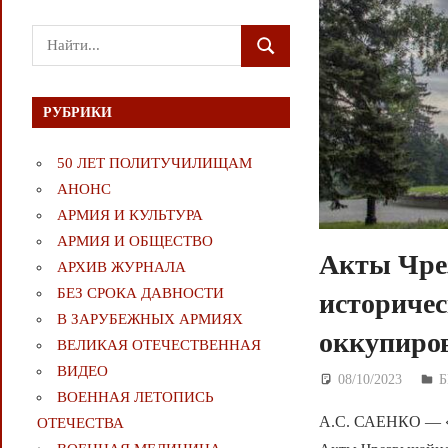
Поиск
ПОИСК
для:
РУБРИКИ
50 ЛЕТ ПОЛИТУЧИЛИЩАМ
АНОНС
АРМИЯ И КУЛЬТУРА
АРМИЯ И ОБЩЕСТВО
Акты Чре
АРХИВ ЖУРНАЛА
БЕЗ СРОКА ДАВНОСТИ
историчес
В ЗАРУБЕЖНЫХ АРМИЯХ
оккупиров
ВЕЛИКАЯ ОТЕЧЕСТВЕННАЯ
ВИДЕО
08/10/2023
Д
Б
ВОЕННАЯ ЛЕТОПИСЬ
А.С. САЕНКО — «Г
ОТЕЧЕСТВА