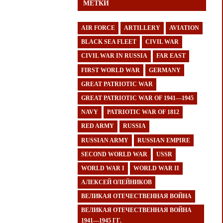
МЕТКИ
AIR FORCE
ARTILLERY
AVIATION
BLACK SEA FLEET
CIVIL WAR
CIVIL WAR IN RUSSIA
FAR EAST
FIRST WORLD WAR
GERMANY
GREAT PATRIOTIC WAR
GREAT PATRIOTIC WAR OF 1941—1945
NAVY
PATRIOTIC WAR OF 1812
RED ARMY
RUSSIA
RUSSIAN ARMY
RUSSIAN EMPIRE
SECOND WORLD WAR
USSR
WORLD WAR I
WORLD WAR II
АЛЕКСЕЙ ОЛЕЙНИКОВ
ВЕЛИКАЯ ОТЕЧЕСТВЕННАЯ ВОЙНА
ВЕЛИКАЯ ОТЕЧЕСТВЕННАЯ ВОЙНА
1941—1945 ГГ.