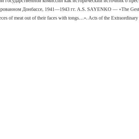
й государственной комиссии как исторический источник о пре
ированном Донбассе, 1941—1943 гг. A.S. SAYENKO — «The Gesta
ieces of meat out of their faces with tongs…». Acts of the Extraordina