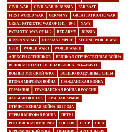
CIVIL WAR
CIVIL WAR IN RUSSIA
FAR EAST
FIRST WORLD WAR
GERMANY
GREAT PATRIOTIC WAR
GREAT PATRIOTIC WAR OF 1941—1945
NAVY
PATRIOTIC WAR OF 1812
RED ARMY
RUSSIA
RUSSIAN ARMY
RUSSIAN EMPIRE
SECOND WORLD WAR
USSR
WORLD WAR I
WORLD WAR II
АЛЕКСЕЙ ОЛЕЙНИКОВ
ВЕЛИКАЯ ОТЕЧЕСТВЕННАЯ ВОЙНА
ВЕЛИКАЯ ОТЕЧЕСТВЕННАЯ ВОЙНА 1941—1945 ГГ.
ВОЕННО-МОРСКОЙ ФЛОТ
ВОЕННО-ВОЗДУШНЫЕ СИЛЫ
ВТОРАЯ МИРОВАЯ ВОЙНА
ГРАЖДАНСКАЯ ВОЙНА
ГЕРМАНИЯ
ГРАЖДАНСКАЯ ВОЙНА В РОССИИ
ДАЛЬНИЙ ВОСТОК
КРАСНАЯ АРМИЯ
ОТЕЧЕСТВЕННАЯ ВОЙНА 1812 ГОДА
ПЕРВАЯ МИРОВАЯ ВОЙНА
ПЁТР I
РОССИЙСКАЯ ИМПЕРИЯ
РОССИЯ
СССР
США
ЧЕРНОМОРСКИЙ ФЛОТ
АВИАЦИЯ
АРТИЛЛЕРИЯ