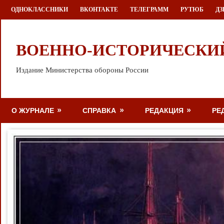
Перейти
ОДНОКЛАССНИКИ
ВКОНТАКТЕ
ТЕЛЕГРАММ
РУТЮБ
ДЗ
к
содержимому
ВОЕННО-ИСТОРИЧЕСКИ
Издание Министерства обороны России
О ЖУРНАЛЕ
СПРАВКА
РЕДАКЦИЯ
РЕ