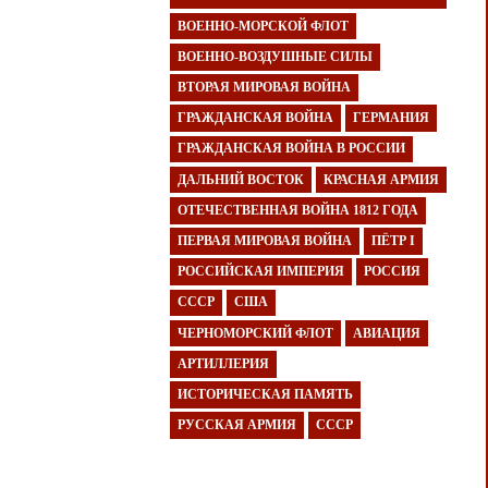
ВОЕННО-МОРСКОЙ ФЛОТ
ВОЕННО-ВОЗДУШНЫЕ СИЛЫ
ВТОРАЯ МИРОВАЯ ВОЙНА
ГРАЖДАНСКАЯ ВОЙНА
ГЕРМАНИЯ
ГРАЖДАНСКАЯ ВОЙНА В РОССИИ
ДАЛЬНИЙ ВОСТОК
КРАСНАЯ АРМИЯ
ОТЕЧЕСТВЕННАЯ ВОЙНА 1812 ГОДА
ПЕРВАЯ МИРОВАЯ ВОЙНА
ПЁТР I
РОССИЙСКАЯ ИМПЕРИЯ
РОССИЯ
СССР
США
ЧЕРНОМОРСКИЙ ФЛОТ
АВИАЦИЯ
АРТИЛЛЕРИЯ
ИСТОРИЧЕСКАЯ ПАМЯТЬ
РУССКАЯ АРМИЯ
СССР