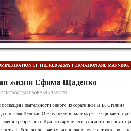
DMINISTRATION OF THE RED ARMY FORMATION AND MANNING.
тап жизни Ефима Щаденко
ежурный по Редакции
ПОЛКОВОДЦЫ И ВОЕНАЧАЛЬНИКИ
 посвящена деятельности одного из соратников И.В. Сталина —
д и в годы Великой Отечественной войны, рассматриваются рол
оведении репрессий в Красной армии, его взаимоотношения с пр
 элиты. Работа основывается на широком круге источников — к