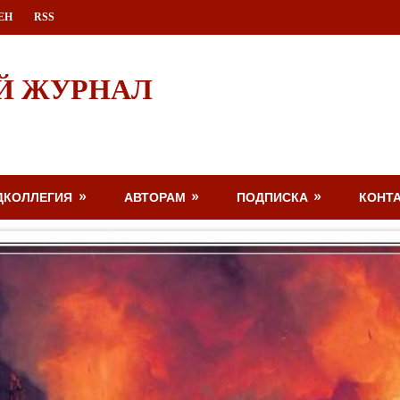
ЕН
RSS
Й ЖУРНАЛ
ДКОЛЛЕГИЯ
АВТОРАМ
ПОДПИСКА
КОНТ