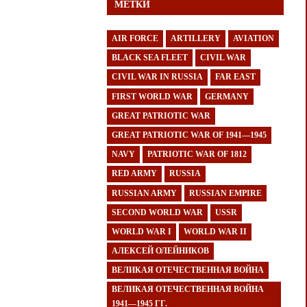
МЕТКИ
AIR FORCE
ARTILLERY
AVIATION
BLACK SEA FLEET
CIVIL WAR
CIVIL WAR IN RUSSIA
FAR EAST
FIRST WORLD WAR
GERMANY
GREAT PATRIOTIC WAR
GREAT PATRIOTIC WAR OF 1941—1945
NAVY
PATRIOTIC WAR OF 1812
RED ARMY
RUSSIA
RUSSIAN ARMY
RUSSIAN EMPIRE
SECOND WORLD WAR
USSR
WORLD WAR I
WORLD WAR II
АЛЕКСЕЙ ОЛЕЙНИКОВ
ВЕЛИКАЯ ОТЕЧЕСТВЕННАЯ ВОЙНА
ВЕЛИКАЯ ОТЕЧЕСТВЕННАЯ ВОЙНА
1941—1945 ГГ.