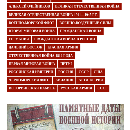
АЛЕКСЕЙ ОЛЕЙНИКОВ
ВЕЛИКАЯ ОТЕЧЕСТВЕННАЯ ВОЙНА
ВЕЛИКАЯ ОТЕЧЕСТВЕННАЯ ВОЙНА 1941—1945 ГГ.
ВОЕННО-МОРСКОЙ ФЛОТ
ВОЕННО-ВОЗДУШНЫЕ СИЛЫ
ВТОРАЯ МИРОВАЯ ВОЙНА
ГРАЖДАНСКАЯ ВОЙНА
ГЕРМАНИЯ
ГРАЖДАНСКАЯ ВОЙНА В РОССИИ
ДАЛЬНИЙ ВОСТОК
КРАСНАЯ АРМИЯ
ОТЕЧЕСТВЕННАЯ ВОЙНА 1812 ГОДА
ПЕРВАЯ МИРОВАЯ ВОЙНА
ПЁТР I
РОССИЙСКАЯ ИМПЕРИЯ
РОССИЯ
СССР
США
ЧЕРНОМОРСКИЙ ФЛОТ
АВИАЦИЯ
АРТИЛЛЕРИЯ
ИСТОРИЧЕСКАЯ ПАМЯТЬ
РУССКАЯ АРМИЯ
СССР