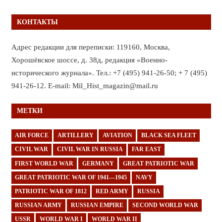
КОНТАКТЫ
Адрес редакции для переписки: 119160, Москва,
Хорошёвское шоссе, д. 38д, редакция «Военно-
исторического журнала». Тел.: +7 (495) 941-26-50; + 7 (495)
941-26-12. E-mail: Mil_Hist_magazin@mail.ru
МЕТКИ
AIR FORCE
ARTILLERY
AVIATION
BLACK SEA FLEET
CIVIL WAR
CIVIL WAR IN RUSSIA
FAR EAST
FIRST WORLD WAR
GERMANY
GREAT PATRIOTIC WAR
GREAT PATRIOTIC WAR OF 1941—1945
NAVY
PATRIOTIC WAR OF 1812
RED ARMY
RUSSIA
RUSSIAN ARMY
RUSSIAN EMPIRE
SECOND WORLD WAR
USSR
WORLD WAR I
WORLD WAR II