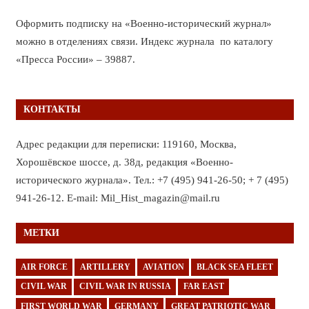
Оформить подписку на «Военно-исторический журнал»
можно в отделениях связи. Индекс журнала по каталогу
«Пресса России» – 39887.
КОНТАКТЫ
Адрес редакции для переписки: 119160, Москва,
Хорошёвское шоссе, д. 38д, редакция «Военно-
исторического журнала». Тел.: +7 (495) 941-26-50; + 7 (495)
941-26-12. E-mail: Mil_Hist_magazin@mail.ru
МЕТКИ
AIR FORCE
ARTILLERY
AVIATION
BLACK SEA FLEET
CIVIL WAR
CIVIL WAR IN RUSSIA
FAR EAST
FIRST WORLD WAR
GERMANY
GREAT PATRIOTIC WAR