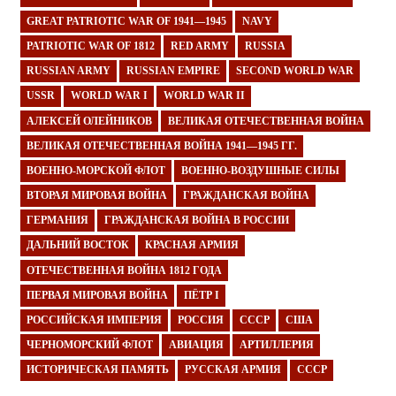
GREAT PATRIOTIC WAR OF 1941—1945
NAVY
PATRIOTIC WAR OF 1812
RED ARMY
RUSSIA
RUSSIAN ARMY
RUSSIAN EMPIRE
SECOND WORLD WAR
USSR
WORLD WAR I
WORLD WAR II
АЛЕКСЕЙ ОЛЕЙНИКОВ
ВЕЛИКАЯ ОТЕЧЕСТВЕННАЯ ВОЙНА
ВЕЛИКАЯ ОТЕЧЕСТВЕННАЯ ВОЙНА 1941—1945 ГГ.
ВОЕННО-МОРСКОЙ ФЛОТ
ВОЕННО-ВОЗДУШНЫЕ СИЛЫ
ВТОРАЯ МИРОВАЯ ВОЙНА
ГРАЖДАНСКАЯ ВОЙНА
ГЕРМАНИЯ
ГРАЖДАНСКАЯ ВОЙНА В РОССИИ
ДАЛЬНИЙ ВОСТОК
КРАСНАЯ АРМИЯ
ОТЕЧЕСТВЕННАЯ ВОЙНА 1812 ГОДА
ПЕРВАЯ МИРОВАЯ ВОЙНА
ПЁТР I
РОССИЙСКАЯ ИМПЕРИЯ
РОССИЯ
СССР
США
ЧЕРНОМОРСКИЙ ФЛОТ
АВИАЦИЯ
АРТИЛЛЕРИЯ
ИСТОРИЧЕСКАЯ ПАМЯТЬ
РУССКАЯ АРМИЯ
СССР