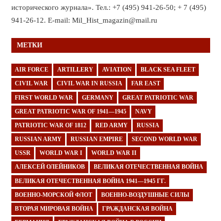
исторического журнала». Тел.: +7 (495) 941-26-50; + 7 (495)
941-26-12. E-mail: Mil_Hist_magazin@mail.ru
МЕТКИ
AIR FORCE
ARTILLERY
AVIATION
BLACK SEA FLEET
CIVIL WAR
CIVIL WAR IN RUSSIA
FAR EAST
FIRST WORLD WAR
GERMANY
GREAT PATRIOTIC WAR
GREAT PATRIOTIC WAR OF 1941—1945
NAVY
PATRIOTIC WAR OF 1812
RED ARMY
RUSSIA
RUSSIAN ARMY
RUSSIAN EMPIRE
SECOND WORLD WAR
USSR
WORLD WAR I
WORLD WAR II
АЛЕКСЕЙ ОЛЕЙНИКОВ
ВЕЛИКАЯ ОТЕЧЕСТВЕННАЯ ВОЙНА
ВЕЛИКАЯ ОТЕЧЕСТВЕННАЯ ВОЙНА 1941—1945 ГГ.
ВОЕННО-МОРСКОЙ ФЛОТ
ВОЕННО-ВОЗДУШНЫЕ СИЛЫ
ВТОРАЯ МИРОВАЯ ВОЙНА
ГРАЖДАНСКАЯ ВОЙНА