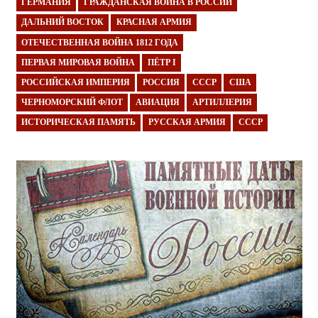
ГЕРМАНИЯ
ГРАЖДАНСКАЯ ВОЙНА В РОССИИ
ДАЛЬНИЙ ВОСТОК
КРАСНАЯ АРМИЯ
ОТЕЧЕСТВЕННАЯ ВОЙНА 1812 ГОДА
ПЕРВАЯ МИРОВАЯ ВОЙНА
ПЁТР I
РОССИЙСКАЯ ИМПЕРИЯ
РОССИЯ
СССР
США
ЧЕРНОМОРСКИЙ ФЛОТ
АВИАЦИЯ
АРТИЛЛЕРИЯ
ИСТОРИЧЕСКАЯ ПАМЯТЬ
РУССКАЯ АРМИЯ
СССР