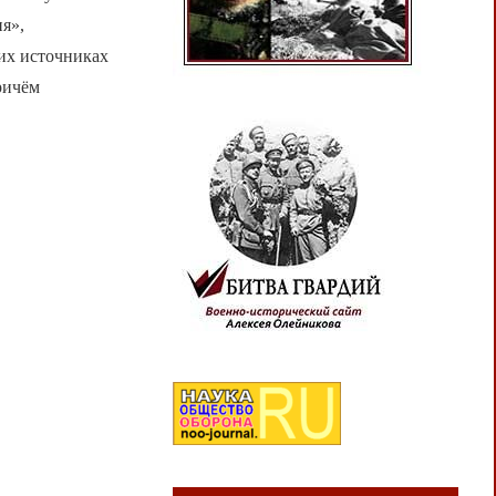
я»,
их источниках
ричём