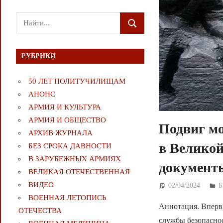
Поиск
ПОИСК
для:
РУБРИКИ
50 ЛЕТ ПОЛИТУЧИЛИЩАМ
АНОНС
АРМИЯ И КУЛЬТУРА
АРМИЯ И ОБЩЕСТВО
Подвиг мо
АРХИВ ЖУРНАЛА
в Великой
БЕЗ СРОКА ДАВНОСТИ
В ЗАРУБЕЖНЫХ АРМИЯХ
документы
ВЕЛИКАЯ ОТЕЧЕСТВЕННАЯ
ВИДЕО
02/04/2024
Д
Б
ВОЕННАЯ ЛЕТОПИСЬ
Аннотация. Вперв
ОТЕЧЕСТВА
службы безопасно