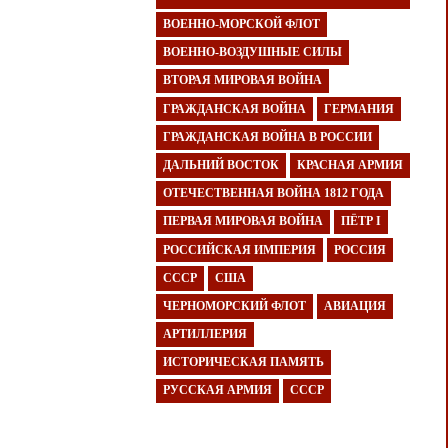
ВОЕННО-МОРСКОЙ ФЛОТ
ВОЕННО-ВОЗДУШНЫЕ СИЛЫ
ВТОРАЯ МИРОВАЯ ВОЙНА
ГРАЖДАНСКАЯ ВОЙНА
ГЕРМАНИЯ
ГРАЖДАНСКАЯ ВОЙНА В РОССИИ
ДАЛЬНИЙ ВОСТОК
КРАСНАЯ АРМИЯ
ОТЕЧЕСТВЕННАЯ ВОЙНА 1812 ГОДА
ПЕРВАЯ МИРОВАЯ ВОЙНА
ПЁТР I
РОССИЙСКАЯ ИМПЕРИЯ
РОССИЯ
СССР
США
ЧЕРНОМОРСКИЙ ФЛОТ
АВИАЦИЯ
АРТИЛЛЕРИЯ
ИСТОРИЧЕСКАЯ ПАМЯТЬ
РУССКАЯ АРМИЯ
СССР