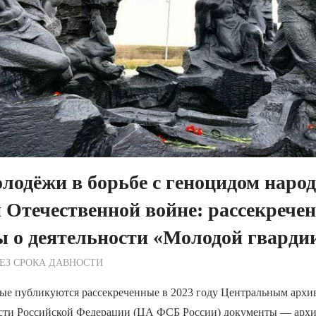
лодёжи в борьбе с геноцидом наро
 Отечественной войне: рассекрече
 о деятельности «Молодой гварди
ежурный по Редакции
ЕЗ СРОКА ДАВНОСТИ
ые публикуются рассекреченные в 2023 году Центральным арх
сти Российской Федерации (ЦА ФСБ России) документы — арх