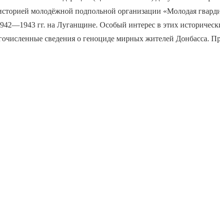
с историей молодёжной подпольной организации «Молодая гварди
1942—1943 гг. на Луганщине. Особый интерес в этих историческ
гочисленные сведения о геноциде мирных жителей Донбасса. П