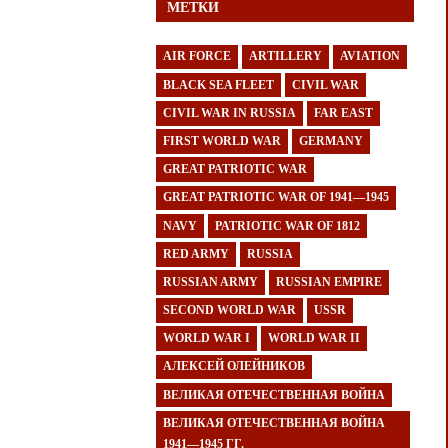
МЕТКИ
AIR FORCE
ARTILLERY
AVIATION
BLACK SEA FLEET
CIVIL WAR
CIVIL WAR IN RUSSIA
FAR EAST
FIRST WORLD WAR
GERMANY
GREAT PATRIOTIC WAR
GREAT PATRIOTIC WAR OF 1941—1945
NAVY
PATRIOTIC WAR OF 1812
RED ARMY
RUSSIA
RUSSIAN ARMY
RUSSIAN EMPIRE
SECOND WORLD WAR
USSR
WORLD WAR I
WORLD WAR II
АЛЕКСЕЙ ОЛЕЙНИКОВ
ВЕЛИКАЯ ОТЕЧЕСТВЕННАЯ ВОЙНА
ВЕЛИКАЯ ОТЕЧЕСТВЕННАЯ ВОЙНА
1941—1945 ГГ.